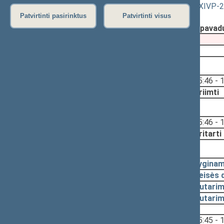
patvirtinimo“ pakeitimo“ projektas (Nr. XIVP-
Patvirtinti pasirinktus
Patvirtinti visus
Registravimo data:
2023-03-21
Pateikė:
Seimo Pirmininko pirmasis pavad
Pateikimas
2023-03-21
2023-03-21, priėmimas
Svarstyta:
15:46 - 
Nutarta:
Priimti
2023-03-21, svarstymas
Svarstyta:
15:46 - 
Nutarta:
Pritarti
2023-03-21, pateikimas
2023-03-21
Lyginam
2023-03-21
Teisės 
2023-03-21
Nutarim
2023-03-21
Nutari
Svarstyta:
15:45 - 