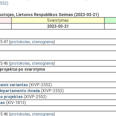
2552)
uotojas, Lietuvos Respublikos Seimas (2023-03-21)
Svarstymas
2023-03-21
15:47
(
protokolas
,
stenograma
)
15:46
(
protokolas
,
stenograma
)
 projektui po svarstymo
asis variantas
(XIVP-2552)
departamento išvada
(XIVP-2552)
o projektas
(XIVP-2552)
mas
(XIV-1813)
15:46
(
protokolas
,
stenograma
)