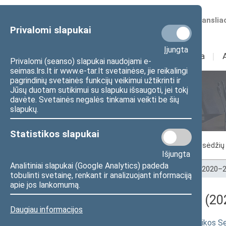
Numatomos transliac
Privalomi slapukai
Įjungta
Sudėtis
I
Veikla
I
Privalomi (seanso) slapukai naudojami e-
seimas.lrs.lt ir www.e-tar.lt svetainėse, jie reikalingi
pagrindinių svetainės funkcijų veikimui užtikrinti ir
Jūsų duotam sutikimui su slapuku išsaugoti, jei tokį
Seimo posėdžiai
davėte. Svetainės negalės tinkamai veikti be šių
slapukų.
Statistikos slapukai
Vykstantis posėdis
Posėdžiai
Posėdžių 
Išjungta
Analitiniai slapukai (Google Analytics) padeda
Pradžia
>
Seimo posėdžiai
>
Kadencijos
>
2020–2
tobulinti svetainę, renkant ir analizuojant informaciją
apie jos lankomumą.
Darbotvarkės klausimas (202
Daugiau informacijos
Seimo nutarimo „Dėl Lietuvos Respublikos Se