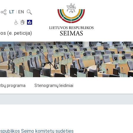
LT
I
EN
os (e. peticija)
arbų programa
Stenogramų leidiniai
Respublikos Seimo komitetų sudėties