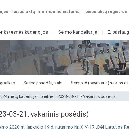
ijos
Teisės aktų informacinė sistema
Teisės aktų registras
Ankstesnės kadencijos
I
Seimo kanceliarija
I
E. paslaug
grafikas
Seimo posėdžių salė
Seimo IV (pavasario) sesijos d
024 metų kadencija
>
6 eilinė
>
2023-03-21
>
Vakarinis posėdis
3-03-21, vakarinis posėdis)
imo 2020 m. lapkričio 19 d. nutarimo Nr. XIV-17 „Dėl Lietuvos 