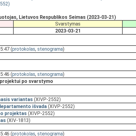
2552)
uotojas, Lietuvos Respublikos Seimas (2023-03-21)
Svarstymas
2023-03-21
15:47
(
protokolas
,
stenograma
)
15:46
(
protokolas
,
stenograma
)
 projektui po svarstymo
asis variantas
(XIVP-2552)
departamento išvada
(XIVP-2552)
o projektas
(XIVP-2552)
mas
(XIV-1813)
15:46
(
protokolas
,
stenograma
)