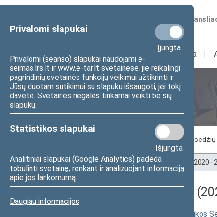
Numatomos transliac
Privalomi slapukai
Įjungta
Sudėtis
I
Veikla
I
Privalomi (seanso) slapukai naudojami e-
seimas.lrs.lt ir www.e-tar.lt svetainėse, jie reikalingi
pagrindinių svetainės funkcijų veikimui užtikrinti ir
Jūsų duotam sutikimui su slapuku išsaugoti, jei tokį
Seimo posėdžiai
davėte. Svetainės negalės tinkamai veikti be šių
slapukų.
Statistikos slapukai
Vykstantis posėdis
Posėdžiai
Posėdžių 
Išjungta
Analitiniai slapukai (Google Analytics) padeda
Pradžia
>
Seimo posėdžiai
>
Kadencijos
>
2020–2
tobulinti svetainę, renkant ir analizuojant informaciją
apie jos lankomumą.
Darbotvarkės klausimas (202
Daugiau informacijos
Seimo nutarimo „Dėl Lietuvos Respublikos Se