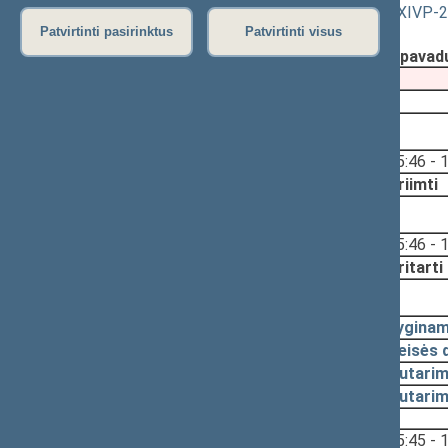
patvirtinimo“ pakeitimo“ projektas (Nr. XIVP-
Patvirtinti pasirinktus
Patvirtinti visus
Registravimo data:
2023-03-21
Pateikė:
Seimo Pirmininko pirmasis pavad
Pateikimas
2023-03-21
2023-03-21, priėmimas
Svarstyta:
15:46 - 
Nutarta:
Priimti
2023-03-21, svarstymas
Svarstyta:
15:46 - 
Nutarta:
Pritarti
2023-03-21, pateikimas
2023-03-21
Lyginam
2023-03-21
Teisės 
2023-03-21
Nutarim
2023-03-21
Nutari
Svarstyta:
15:45 - 