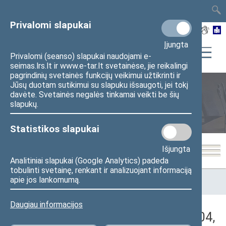
TAIS
TAR
LT
I
EN
Privalomi slapukai
Įjungta
Privalomi (seanso) slapukai naudojami e-
seimas.lrs.lt ir www.e-tar.lt svetainėse, jie reikalingi
pagrindinių svetainės funkcijų veikimui užtikrinti ir
Jūsų duotam sutikimui su slapuku išsaugoti, jei tokį
davėte. Svetainės negalės tinkamai veikti be šių
Seimo posėdžiai
slapukų.
Statistikos slapukai
Išjungta
Analitiniai slapukai (Google Analytics) padeda
tobulinti svetainę, renkant ir analizuojant informaciją
Pradžia
>
Seimo posėdžiai
>
Kadencijos
>
2020–2024 metų
apie jos lankomumą.
kadencija
>
8 eilinė
>
2024-06-04
>
Rytinis posėdis
Daugiau informacijos
Darbotvarkės klausimas (2024-06-04,