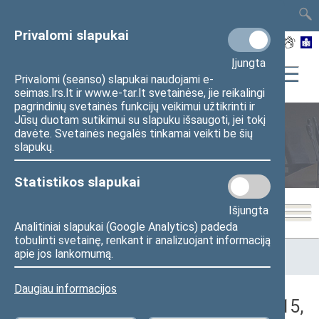
TAIS
TAR
LT
I
EN
Privalomi slapukai
Įjungta
Privalomi (seanso) slapukai naudojami e-
seimas.lrs.lt ir www.e-tar.lt svetainėse, jie reikalingi
pagrindinių svetainės funkcijų veikimui užtikrinti ir
Jūsų duotam sutikimui su slapuku išsaugoti, jei tokį
davėte. Svetainės negalės tinkamai veikti be šių
Seimo posėdžiai
slapukų.
Statistikos slapukai
Išjungta
Analitiniai slapukai (Google Analytics) padeda
tobulinti svetainę, renkant ir analizuojant informaciją
Pradžia
>
Seimo posėdžiai
>
Kadencijos
>
2024–2028 metų
apie jos lankomumą.
kadencija
>
2 eilinė
>
2025-05-15
>
Vakarinis posėdis
Daugiau informacijos
Darbotvarkės klausimas (2025-05-15,