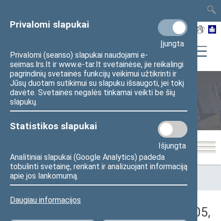
TAIS
TAR
LT
I
EN
Privalomi slapukai
Įjungta
Privalomi (seanso) slapukai naudojami e-
seimas.lrs.lt ir www.e-tar.lt svetainėse, jie reikalingi
pagrindinių svetainės funkcijų veikimui užtikrinti ir
Jūsų duotam sutikimui su slapuku išsaugoti, jei tokį
davėte. Svetainės negalės tinkamai veikti be šių
Seimo posėdžiai
slapukų.
Statistikos slapukai
Išjungta
Analitiniai slapukai (Google Analytics) padeda
tobulinti svetainę, renkant ir analizuojant informaciją
Pradžia
>
Seimo posėdžiai
>
Kadencijos
>
2024–2028 metų
apie jos lankomumą.
kadencija
>
2 eilinė
>
2025-06-05
>
Vakarinis posėdis
Daugiau informacijos
Darbotvarkės klausimas (2025-06-05,