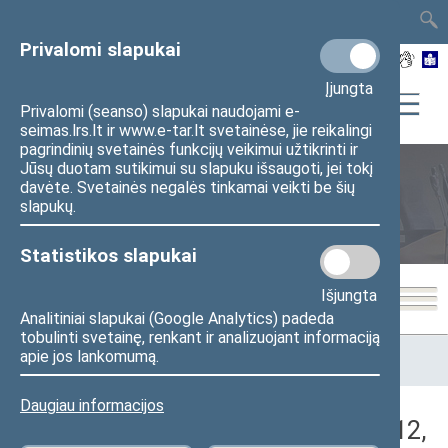
TAIS
TAR
LT
I
EN
Privalomi slapukai
Įjungta
Privalomi (seanso) slapukai naudojami e-
seimas.lrs.lt ir www.e-tar.lt svetainėse, jie reikalingi
pagrindinių svetainės funkcijų veikimui užtikrinti ir
Jūsų duotam sutikimui su slapuku išsaugoti, jei tokį
davėte. Svetainės negalės tinkamai veikti be šių
Seimo posėdžiai
slapukų.
Statistikos slapukai
Išjungta
Analitiniai slapukai (Google Analytics) padeda
tobulinti svetainę, renkant ir analizuojant informaciją
Pradžia
>
Seimo posėdžiai
>
Kadencijos
>
2024–2028 metų
apie jos lankomumą.
kadencija
>
2 eilinė
>
2025-06-12
>
Rytinis posėdis
Daugiau informacijos
Darbotvarkės klausimas (2025-06-12,