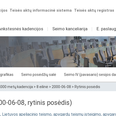
ijos
Teisės aktų informacinė sistema
Teisės aktų registras
Ankstesnės kadencijos
I
Seimo kanceliarija
I
E. paslaug
grafikas
Seimo posėdžių salė
Seimo IV (pavasario) sesijos d
000 metų kadencija
>
8 eilinė
>
2000-06-08
>
Rytinis posėdis
0-06-08, rytinis posėdis)
Lietuvos apeliacinio teismo, apygardų teismų įsteigimo, apygardų 