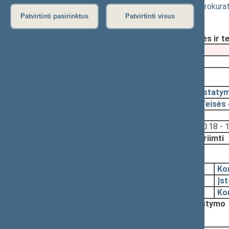
nustatymo bei Lietuvos Respublikos prokura
2488(2SP))
Patvirtinti pasirinktus
Patvirtinti visus
Registravimo data:
2000-05-24
Pateikė:
Egidijus BIČKAUSKAS, Teisės ir t
Pateikimas
2000-05-02
2000-06-08, priėmimas
2000-06-08
Įstaty
2000-06-06
Teisės
Svarstyta:
10:18 - 
Nutarta:
Priimti
2000-05-25, svarstymas
2000-05-24
Ko
2000-05-24
Įs
2000-05-10
Ko
Nutarta:
Pritarti projektui po svarstymo
2000-05-02, pateikimas