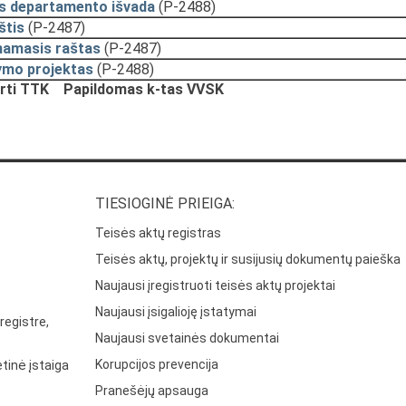
s departamento išvada
(P-2488)
štis
(P-2487)
namasis raštas
(P-2487)
ymo projektas
(P-2488)
irti TTK
Papildomas k-tas VVSK
TIESIOGINĖ PRIEIGA:
Teisės aktų registras
Teisės aktų, projektų ir susijusių dokumentų paieška
Naujausi įregistruoti teisės aktų projektai
Naujausi įsigalioję įstatymai
registre,
Naujausi svetainės dokumentai
Korupcijos prevencija
tinė įstaiga
Pranešėjų apsauga