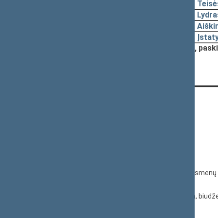
2000-05-01
Teisė
2000-04-19
Lydra
2000-04-19
Aiški
2000-04-19
Įstat
Nutarta:
Pradėti svarst. procedūrą, pask
KONTAKTAI:
Gedimino pr. 53, 01109 Vilnius,
Lietuva
(0 5) 239 6060
El. p.
priim@lrs.lt
Duomenys kaupiami ir saugomi Juridinių asmenų 
kodas 188605295
© Lietuvos Respublikos Seimo kanceliarija, biudže