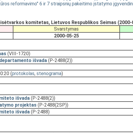
tūros reformavimo" 6 ir 7 straipsnių pakeitimo įstatymo įgyve
eisėtvarkos komitetas, Lietuvos Respublikos Seimas (2000-
Svarstymas
2000-05-25
mas
(VIII-1720)
 departamento išvada
(P-2488(2))
10:20
(
protokolas
,
stenograma
)
miteto išvada
(P-2488(2))
tatymo projektas
(P-2488(2SP))
miteto išvada
(P-2488)