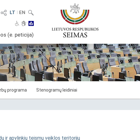
LT
I
EN
os (e. peticija)
arbų programa
Stenogramų leidiniai
ir apylinkių teismų veiklos teritorijų