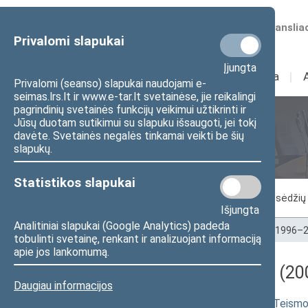
Numatomos transliac
Privalomi slapukai
Įjungta
Sudėtis
I
Veikla
I
Privalomi (seanso) slapukai naudojami e-
seimas.lrs.lt ir www.e-tar.lt svetainėse, jie reikalingi
pagrindinių svetainės funkcijų veikimui užtikrinti ir
Jūsų duotam sutikimui su slapuku išsaugoti, jei tokį
Seimo posėdžiai
davėte. Svetainės negalės tinkamai veikti be šių
slapukų.
Statistikos slapukai
Vykstantis posėdis
Posėdžiai
Posėdžių 
Išjungta
Analitiniai slapukai (Google Analytics) padeda
Pradžia
>
Seimo posėdžiai
>
Kadencijos
>
1996–2
tobulinti svetainę, renkant ir analizuojant informaciją
apie jos lankomumą.
Darbotvarkės klausimas (200
Daugiau informacijos
Įstatymo "Dėl Lietuvos Aukščiausiojo Teismo, 