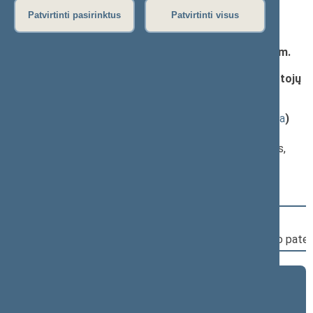
Patvirtinti pasirinktus
Patvirtinti visus
Darbotvarkės klausimas
Seimo nutarimo „Lietuvos Respublikos Seimo 2024 m.
gruodžio 5 d. nutarimo Nr. XV-38 „Dėl Lietuvos
Respublikos Seimo komisijų pirmininkų ir jų pavaduotojų
patvirtinimo“ pakeitimo“ projektas (Nr. XVP-449)
;
pateikimas
(
dokumento tekstas
,
susiję dokumentai
,
detali informacija
)
Pranešėjas(-ai):
Juozas Olekas
, Seimo Pirmininko pirmasis pavaduotojas,
Lietuvos Respublikos Seimas
Svarstymo eiga
16:28:46
Kalbėjo
Audrius Petrošius
16:29:05
Įvyko balsavimas. Pritarta bendru sutarimu po pate
2024–2028 metų kadencija
5 eilinė (2026-09-10 – ...)