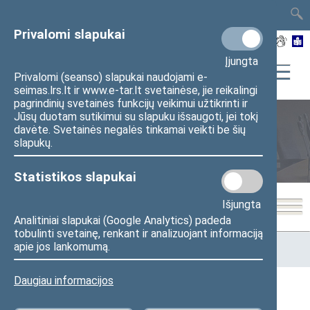
TAIS
TAR
LT
I
EN
Privalomi slapukai
Įjungta
Privalomi (seanso) slapukai naudojami e-
seimas.lrs.lt ir www.e-tar.lt svetainėse, jie reikalingi
pagrindinių svetainės funkcijų veikimui užtikrinti ir
Jūsų duotam sutikimui su slapuku išsaugoti, jei tokį
davėte. Svetainės negalės tinkamai veikti be šių
Seimo posėdžiai
slapukų.
Statistikos slapukai
Išjungta
Analitiniai slapukai (Google Analytics) padeda
tobulinti svetainę, renkant ir analizuojant informaciją
Pradžia
>
Seimo posėdžiai
>
Kadencijos
>
2024–2028 metų
apie jos lankomumą.
kadencija
>
2 eilinė
>
2025-05-15
Daugiau informacijos
Darbotvarkės klausimas ()