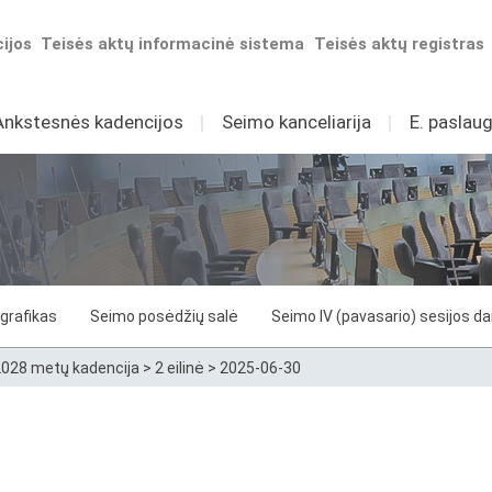
ijos
Teisės aktų informacinė sistema
Teisės aktų registras
Ankstesnės kadencijos
I
Seimo kanceliarija
I
E. paslaug
grafikas
Seimo posėdžių salė
Seimo IV (pavasario) sesijos d
028 metų kadencija
>
2 eilinė
>
2025-06-30