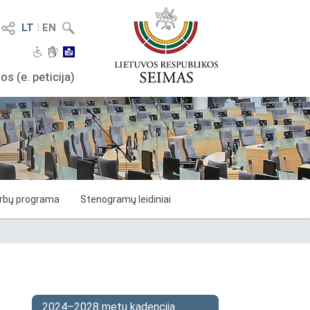
LT
I
EN
os (e. peticija)
arbų programa
Stenogramų leidiniai
2024–2028 metų kadencija