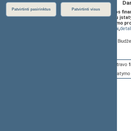
Da
Patvirtinti pasirinktus
Patvirtinti visus
Kelių priežiūros ir plėtros programos finan
ir Įstatymo papildymo 7-1 straipsniu įstaty
pripažinimo netekusiu galios įstatymo pro
(
dokumento tekstas
,
susiję dokumentai
,
detal
Pranešėjas(-ai):
Šarūnas Šukevičius
, Komiteto narys, Biudž
10:24:07
Įvyko
registracija
(užsiregistravo
1
10:24:07
Įvyko
balsavimas
dėl šio įstatymo