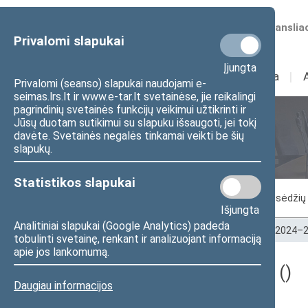
Numatomos transliac
Privalomi slapukai
Įjungta
Sudėtis
I
Veikla
I
Privalomi (seanso) slapukai naudojami e-
seimas.lrs.lt ir www.e-tar.lt svetainėse, jie reikalingi
pagrindinių svetainės funkcijų veikimui užtikrinti ir
Jūsų duotam sutikimui su slapuku išsaugoti, jei tokį
Seimo posėdžiai
davėte. Svetainės negalės tinkamai veikti be šių
slapukų.
Statistikos slapukai
Vykstantis posėdis
Posėdžiai
Posėdžių 
Išjungta
Analitiniai slapukai (Google Analytics) padeda
Pradžia
>
Seimo posėdžiai
>
Kadencijos
>
2024–2
tobulinti svetainę, renkant ir analizuojant informaciją
apie jos lankomumą.
Darbotvarkės klausimas ()
Daugiau informacijos