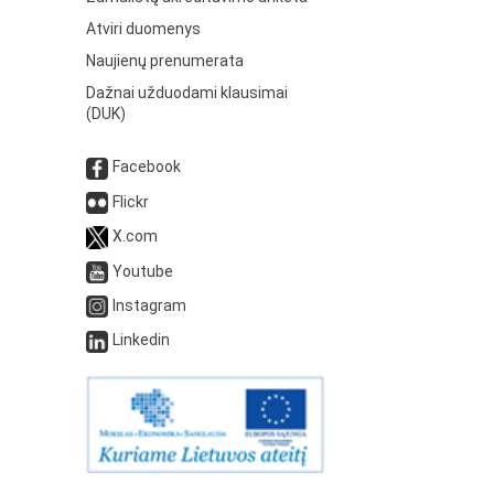
Atviri duomenys
Naujienų prenumerata
Dažnai užduodami klausimai
(DUK)
Facebook
Flickr
X.com
Youtube
Instagram
Linkedin