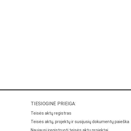
TIESIOGINĖ PRIEIGA:
Teisės aktų registras
Teisės aktų, projektų ir susijusių dokumentų paieška
Naujausi įregistruoti teisės aktų projektai