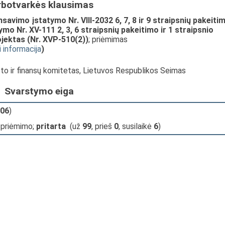
rbotvarkės klausimas
savimo įstatymo Nr. VIII-2032 6, 7, 8 ir 9 straipsnių pakeiti
mo Nr. XV-111 2, 3, 6 straipsnių pakeitimo ir 1 straipsnio
jektas (Nr. XVP-510(2))
; priėmimas
i informacija
)
eto ir finansų komitetas, Lietuvos Respublikos Seimas
Svarstymo eiga
06
)
 priėmimo;
pritarta
(už
99
, prieš
0
, susilaikė
6
)