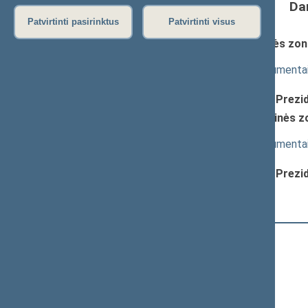
Da
Patvirtinti pasirinktus
Patvirtinti visus
Kėdainių laisvosios ekonominės z
pateikimas
(
dokumento tekstas
,
susiję dokumenta
Pranešėjas(-ai):
Nerijus Udrėnas (Respublikos Prezid
Panevėžio laisvosios ekonominės 
įstatymo pateikimas
(
dokumento tekstas
,
susiję dokumenta
Pranešėjas(-ai):
Nerijus Udrėnas (Respublikos Prezid
12:49:15
Kalbėjo
Mindaugas Bastys
12:51:01
Kalbėjo
Julius Veselka
12:54:13
Kalbėjo
Naglis Puteikis
12:56:08
Kalbėjo
Saulius Bucevičius