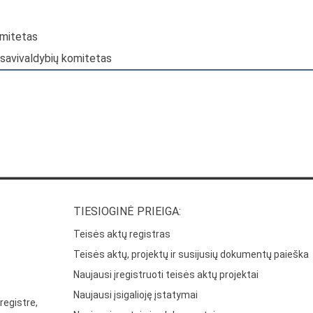
omitetas
 savivaldybių komitetas
TIESIOGINĖ PRIEIGA:
Teisės aktų registras
Teisės aktų, projektų ir susijusių dokumentų paieška
Naujausi įregistruoti teisės aktų projektai
Naujausi įsigalioję įstatymai
registre,