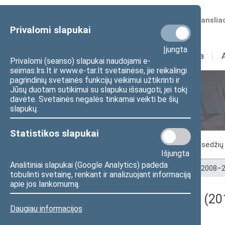
Numatomos transliac
Privalomi slapukai
Įjungta
Sudėtis
I
Veikla
I
Privalomi (seanso) slapukai naudojami e-
seimas.lrs.lt ir www.e-tar.lt svetainėse, jie reikalingi
pagrindinių svetainės funkcijų veikimui užtikrinti ir
Jūsų duotam sutikimui su slapuku išsaugoti, jei tokį
Seimo posėdžiai
davėte. Svetainės negalės tinkamai veikti be šių
slapukų.
Statistikos slapukai
Vykstantis posėdis
Posėdžiai
Posėdžių 
Išjungta
Analitiniai slapukai (Google Analytics) padeda
Pradžia
>
Seimo posėdžiai
>
Kadencijos
>
2008–2
tobulinti svetainę, renkant ir analizuojant informaciją
apie jos lankomumą.
Darbotvarkės klausimas (20
Daugiau informacijos