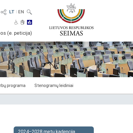
LT
I
EN
os (e. peticija)
arbų programa
Stenogramų leidiniai
2024–2028 metų kadencija