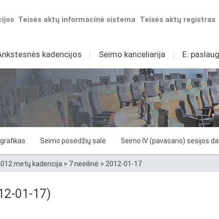
ijos
Teisės aktų informacinė sistema
Teisės aktų registras
Ankstesnės kadencijos
I
Seimo kanceliarija
I
E. paslaug
grafikas
Seimo posėdžių salė
Seimo IV (pavasario) sesijos d
012 metų kadencija
>
7 neeilinė
>
2012-01-17
12-01-17)