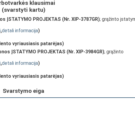
rbotvarkės klausimai
(svarstyti kartu)
onos ĮSTATYMO PROJEKTAS (Nr. XIP-3787GR)
; grąžinto įstat
i
,
detali informacija
)
ento vyriausiasis patarėjas)
zonos ĮSTATYMO PROJEKTAS (Nr. XIP-3984GR)
; grąžinto
i
,
detali informacija
)
ento vyriausiasis patarėjas)
Svarstymo eiga