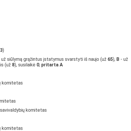
3
)
 už siūlymą grąžintus įstatymus svarstyti iš naujo (už
65
),
B
- už
ais (už
8
), susilaikė
0
;
pritarta A
jų komitetas
omitetas
 savivaldybių komitetas
jų komitetas