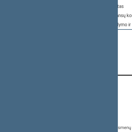
Papildomas: Audito komitetas
Papildomas: Biudžeto ir finansų k
Papildomas: Valstybės valdymo ir
KONTAKTAI:
Gedimino pr. 53, 01109 Vilnius,
Lietuva
(0 5) 239 6060
El. p.
priim@lrs.lt
Duomenys kaupiami ir saugomi Juridinių asmenų 