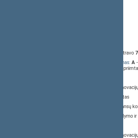
12:58:21
Kalbėjo
Žilvinas Šilgalis
13:01:29
Kalbėjo
Birutė Vėsaitė
13:02:25
Kalbėjo
Naglis Puteikis
13:03:08
Kalbėjo
Vitas Matuzas
13:04:23
Kalbėjo
Julius Veselka
13:06:45
Įvyko
registracija
(užsiregistravo
7
13:06:45
Įvyko
alternatyvus balsavimas:
A
-
siūlymą laikyti įstatymus nepriimt
Nr. XIP-3787GR:
Pagrindinis: Ekonomikos ir inovaci
Papildomas: Audito komitetas
Papildomas: Biudžeto ir finansų k
Papildomas: Valstybės valdymo ir
Nr. XIP-3984GR:
Pagrindinis: Ekonomikos ir inovaci