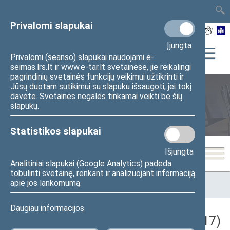
TAIS
TAR
LT
I
EN
Privalomi slapukai
Įjungta
Privalomi (seanso) slapukai naudojami e-
seimas.lrs.lt ir www.e-tar.lt svetainėse, jie reikalingi
pagrindinių svetainės funkcijų veikimui užtikrinti ir
Jūsų duotam sutikimui su slapuku išsaugoti, jei tokį
davėte. Svetainės negalės tinkamai veikti be šių
Seimo posėdžiai
slapukų.
Statistikos slapukai
Išjungta
Analitiniai slapukai (Google Analytics) padeda
tobulinti svetainę, renkant ir analizuojant informaciją
Pradžia
>
Seimo posėdžiai
>
Kadencijos
>
2008–2012 metų
apie jos lankomumą.
kadencija
>
7 neeilinė
>
2012-01-17
Daugiau informacijos
Darbotvarkės klausimas (2012-01-17)