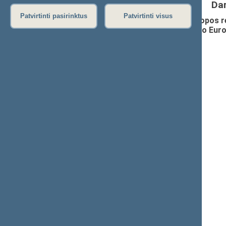
Da
Patvirtinti pasirinktus
Patvirtinti visus
Seimo Pirmininko pavaduotojo, Europos re
Lietuvos Respublikos pirmininkavimo Eur