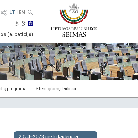
LT
I
EN
os (e. peticija)
arbų programa
Stenogramų leidiniai
2024–2028 metų kadencija