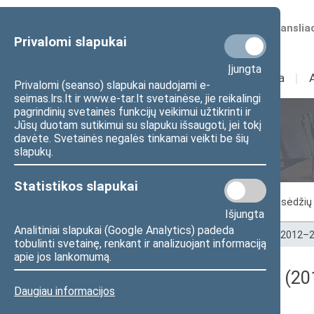
Numatomos transliac
Privalomi slapukai
Įjungta
Sudėtis
I
Veikla
I
Privalomi (seanso) slapukai naudojami e-
seimas.lrs.lt ir www.e-tar.lt svetainėse, jie reikalingi
pagrindinių svetainės funkcijų veikimui užtikrinti ir
Jūsų duotam sutikimui su slapuku išsaugoti, jei tokį
Seimo posėdžiai
davėte. Svetainės negalės tinkamai veikti be šių
slapukų.
Statistikos slapukai
Vykstantis posėdis
Posėdžiai
Posėdžių 
Išjungta
Analitiniai slapukai (Google Analytics) padeda
Pradžia
>
Seimo posėdžiai
>
Kadencijos
>
2012–2
tobulinti svetainę, renkant ir analizuojant informaciją
apie jos lankomumą.
Darbotvarkės klausimas (20
Daugiau informacijos