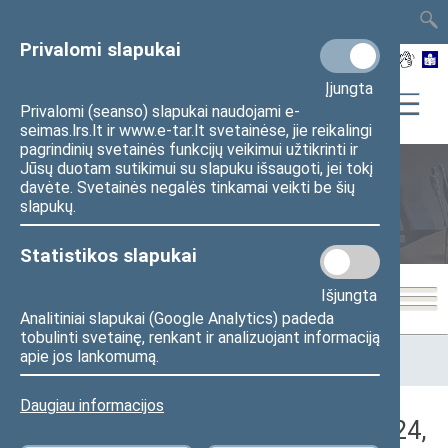
TAIS
TAR
LT
I
EN
Privalomi slapukai
Įjungta
Privalomi (seanso) slapukai naudojami e-
seimas.lrs.lt ir www.e-tar.lt svetainėse, jie reikalingi
pagrindinių svetainės funkcijų veikimui užtikrinti ir
Jūsų duotam sutikimui su slapuku išsaugoti, jei tokį
davėte. Svetainės negalės tinkamai veikti be šių
Seimo posėdžiai
slapukų.
Statistikos slapukai
Išjungta
Analitiniai slapukai (Google Analytics) padeda
tobulinti svetainę, renkant ir analizuojant informaciją
Pradžia
>
Seimo posėdžiai
>
Kadencijos
>
2012–2016 metų
apie jos lankomumą.
kadencija
>
8 eilinė
>
2016-03-24
>
Rytinis posėdis
Daugiau informacijos
Darbotvarkės klausimas (2016-03-24,