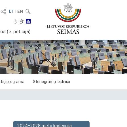
LT
I
EN
os (e. peticija)
arbų programa
Stenogramų leidiniai
2024–2028 metų kadencija