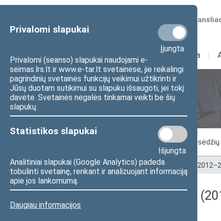
Numatomos transliac
Privalomi slapukai
Įjungta
Sudėtis
I
Veikla
I
Privalomi (seanso) slapukai naudojami e-
seimas.lrs.lt ir www.e-tar.lt svetainėse, jie reikalingi
pagrindinių svetainės funkcijų veikimui užtikrinti ir
Jūsų duotam sutikimui su slapuku išsaugoti, jei tokį
Seimo posėdžiai
davėte. Svetainės negalės tinkamai veikti be šių
slapukų.
Statistikos slapukai
Vykstantis posėdis
Posėdžiai
Posėdžių 
Išjungta
Analitiniai slapukai (Google Analytics) padeda
Pradžia
>
Seimo posėdžiai
>
Kadencijos
>
2012–2
tobulinti svetainę, renkant ir analizuojant informaciją
apie jos lankomumą.
Darbotvarkės klausimas (201
Daugiau informacijos