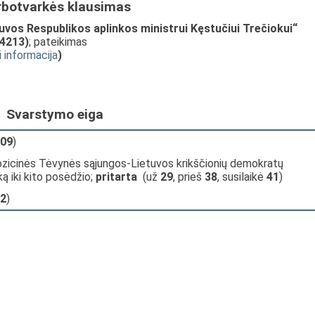
rbotvarkės klausimas
vos Respublikos aplinkos ministrui Kęstučiui Trečiokui“
-4213)
; pateikimas
i informacija
)
Svarstymo eiga
09
)
ozicinės Tėvynės sąjungos-Lietuvos krikščionių demokratų
ką iki kito posėdžio;
pritarta
(už
29
, prieš
38
, susilaikė
41
)
2
)