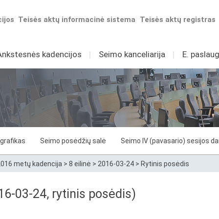
ijos
Teisės aktų informacinė sistema
Teisės aktų registras
Ankstesnės kadencijos
I
Seimo kanceliarija
I
E. paslaug
grafikas
Seimo posėdžių salė
Seimo IV (pavasario) sesijos d
016 metų kadencija
>
8 eilinė
>
2016-03-24
>
Rytinis posėdis
6-03-24, rytinis posėdis)