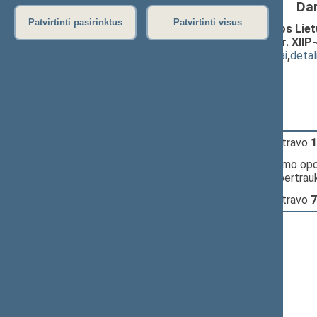
Da
Patvirtinti pasirinktus
Patvirtinti visus
Seimo NUTARIMO „Dėl interpeliacijos Lietu
PROJEKTAS (pritarti atsakymui) (Nr. XIIP
(
dokumento tekstas
,
susiję dokumentai
,
detal
Pranešėjas(-ai):
Bronius Bradauskas
, Redakcinė k-ja
13:11:10
Įvyko
registracija
(užsiregistravo
1
13:11:10
Įvyko
balsavimas
dėl pritarimo op
frakcijos pasiūlymui daryti pertrau
13:16:31
Įvyko
registracija
(užsiregistravo
7