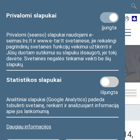
TAIS
TAR
LT
I
EN
Privalomi slapukai
Įjungta
Privalomi (seanso) slapukai naudojami e-
seimas.lrs.lt ir www.e-tar.lt svetainėse, jie reikalingi
pagrindinių svetainės funkcijų veikimui užtikrinti ir
Jūsų duotam sutikimui su slapuku išsaugoti, jei tokį
davėte. Svetainės negalės tinkamai veikti be šių
Seimo posėdžiai
slapukų.
Statistikos slapukai
Išjungta
Analitiniai slapukai (Google Analytics) padeda
tobulinti svetainę, renkant ir analizuojant informaciją
Pradžia
>
Seimo posėdžiai
>
Kadencijos
>
2012–2016 metų
apie jos lankomumą.
kadencija
>
8 eilinė
>
2016-06-14
>
Vakarinis posėdis
Daugiau informacijos
Darbotvarkės klausimas (2016-06-14,