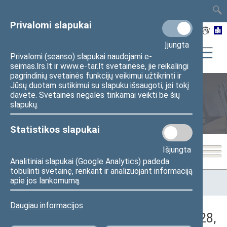
TAIS
TAR
LT
I
EN
Privalomi slapukai
Įjungta
Privalomi (seanso) slapukai naudojami e-
seimas.lrs.lt ir www.e-tar.lt svetainėse, jie reikalingi
pagrindinių svetainės funkcijų veikimui užtikrinti ir
Jūsų duotam sutikimui su slapuku išsaugoti, jei tokį
davėte. Svetainės negalės tinkamai veikti be šių
Seimo posėdžiai
slapukų.
Statistikos slapukai
Išjungta
Analitiniai slapukai (Google Analytics) padeda
tobulinti svetainę, renkant ir analizuojant informaciją
Pradžia
>
Seimo posėdžiai
>
Kadencijos
>
2012–2016 metų
apie jos lankomumą.
kadencija
>
8 eilinė
>
2016-06-28
>
Vakarinis posėdis
Daugiau informacijos
Darbotvarkės klausimas (2016-06-28,