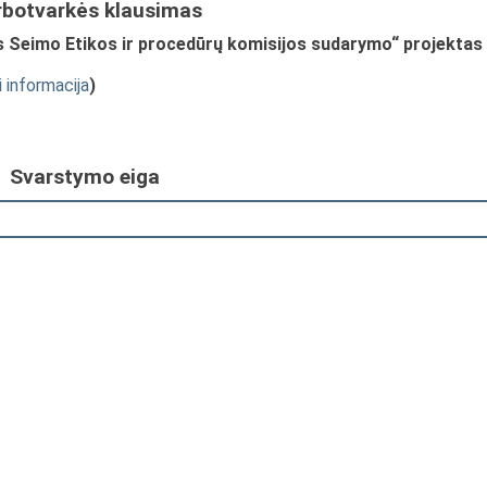
rbotvarkės klausimas
s Seimo Etikos ir procedūrų komisijos sudarymo“ projektas
i informacija
)
Svarstymo eiga