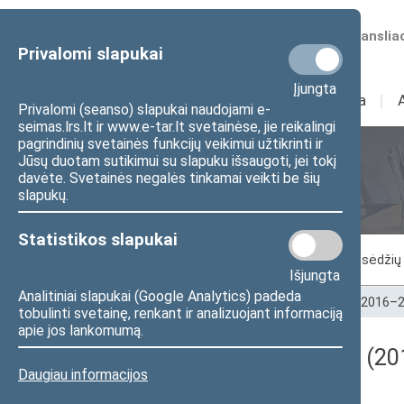
Numatomos transliac
Privalomi slapukai
Įjungta
Sudėtis
I
Veikla
I
Privalomi (seanso) slapukai naudojami e-
seimas.lrs.lt ir www.e-tar.lt svetainėse, jie reikalingi
pagrindinių svetainės funkcijų veikimui užtikrinti ir
Jūsų duotam sutikimui su slapuku išsaugoti, jei tokį
Seimo posėdžiai
davėte. Svetainės negalės tinkamai veikti be šių
slapukų.
Statistikos slapukai
Vykstantis posėdis
Posėdžiai
Posėdžių 
Išjungta
Analitiniai slapukai (Google Analytics) padeda
Pradžia
>
Seimo posėdžiai
>
Kadencijos
>
2016–2
tobulinti svetainę, renkant ir analizuojant informaciją
apie jos lankomumą.
Darbotvarkės klausimas (201
Daugiau informacijos