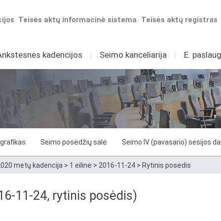
ijos
Teisės aktų informacinė sistema
Teisės aktų registras
Ankstesnės kadencijos
I
Seimo kanceliarija
I
E. paslaug
grafikas
Seimo posėdžių salė
Seimo IV (pavasario) sesijos d
020 metų kadencija
>
1 eilinė
>
2016-11-24
>
Rytinis posėdis
6-11-24, rytinis posėdis)