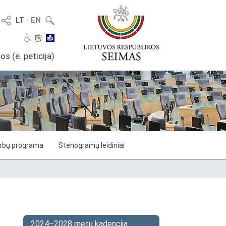
LT
I
EN
os (e. peticija)
arbų programa
Stenogramų leidiniai
2024–2028 metų kadencija