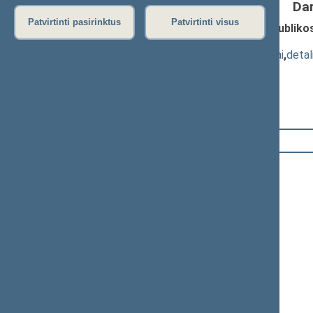
Da
Patvirtinti pasirinktus
Patvirtinti visus
Seimo nutarimo „Dėl Lietuvos Respubliko
(Nr. XIIIP-59)
; pateikimas
(
dokumento tekstas
,
susiję dokumentai
,
detal
Pranešėjas(-ai):
Rima Baškienė
12:34:43
Kalbėjo
Jurgis Razma