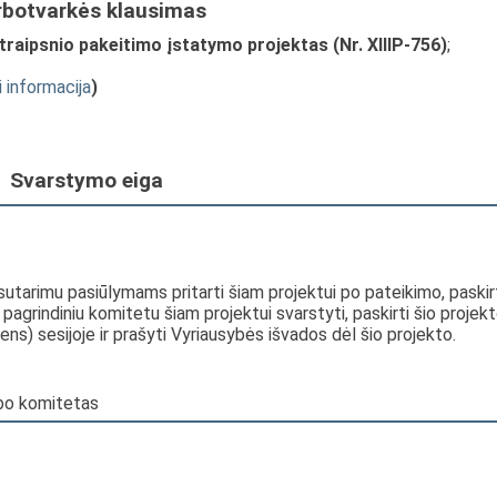
rbotvarkės klausimas
traipsnio pakeitimo įstatymo projektas (Nr. XIIIP-756)
;
i informacija
)
Svarstymo eiga
sutarimu pasiūlymams pritarti šiam projektui po pateikimo, paskir
 pagrindiniu komitetu šiam projektui svarstyti, paskirti šio projek
ns) sesijoje ir prašyti Vyriausybės išvados dėl šio projekto.
arbo komitetas