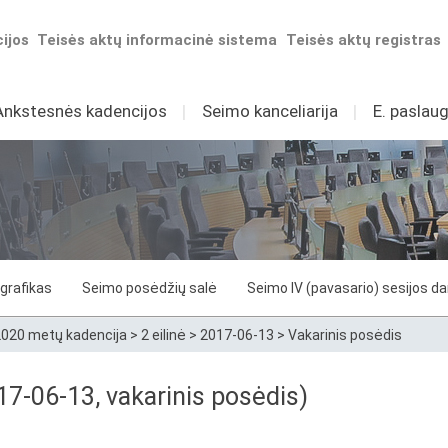
ijos
Teisės aktų informacinė sistema
Teisės aktų registras
Ankstesnės kadencijos
I
Seimo kanceliarija
I
E. paslaug
grafikas
Seimo posėdžių salė
Seimo IV (pavasario) sesijos d
020 metų kadencija
>
2 eilinė
>
2017-06-13
>
Vakarinis posėdis
7-06-13, vakarinis posėdis)