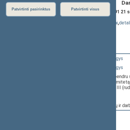
Da
Patvirtinti pasirinktus
Patvirtinti visus
Pensijų kaupimo įstatymo Nr. IX-1691 21 s
pateikimas
(
dokumento tekstas
,
susiję dokumentai
,
detal
Pranešėjas(-ai):
Raimundas Martinėlis
18:42:46
Kalbėjo
Rimantas Jonas Dagys
18:43:51
Kalbėjo
Rimantas Jonas Dagys
18:45:14
Įvyko balsavimas. Pritarta bendru 
Socialinių reikalų ir darbo komitetą
svarstymą Seimo posėdyje III (rude
Nr. XIIIP-756:
Pagrindinis: Socialinių reikalų ir d