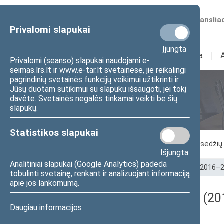
Numatomos transliac
Privalomi slapukai
Įjungta
Sudėtis
I
Veikla
I
Privalomi (seanso) slapukai naudojami e-
seimas.lrs.lt ir www.e-tar.lt svetainėse, jie reikalingi
pagrindinių svetainės funkcijų veikimui užtikrinti ir
Jūsų duotam sutikimui su slapuku išsaugoti, jei tokį
Seimo posėdžiai
davėte. Svetainės negalės tinkamai veikti be šių
slapukų.
Statistikos slapukai
Vykstantis posėdis
Posėdžiai
Posėdžių 
Išjungta
Analitiniai slapukai (Google Analytics) padeda
Pradžia
>
Seimo posėdžiai
>
Kadencijos
>
2016–2
tobulinti svetainę, renkant ir analizuojant informaciją
apie jos lankomumą.
Darbotvarkės klausimas (201
Daugiau informacijos