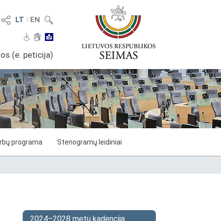
LT
I
EN
os (e. peticija)
arbų programa
Stenogramų leidiniai
2024–2028 metų kadencija