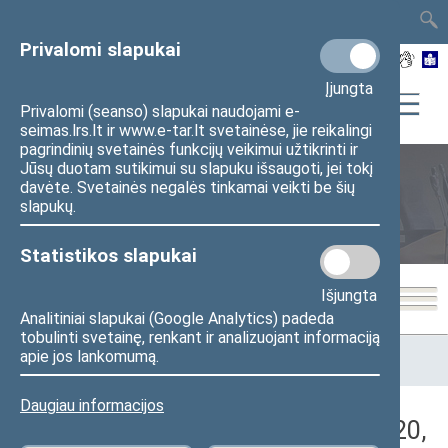
TAIS
TAR
LT
I
EN
Privalomi slapukai
Įjungta
Privalomi (seanso) slapukai naudojami e-
seimas.lrs.lt ir www.e-tar.lt svetainėse, jie reikalingi
pagrindinių svetainės funkcijų veikimui užtikrinti ir
Jūsų duotam sutikimui su slapuku išsaugoti, jei tokį
davėte. Svetainės negalės tinkamai veikti be šių
Seimo posėdžiai
slapukų.
Statistikos slapukai
Išjungta
Analitiniai slapukai (Google Analytics) padeda
tobulinti svetainę, renkant ir analizuojant informaciją
Pradžia
>
Seimo posėdžiai
>
Kadencijos
>
2016–2020 metų
apie jos lankomumą.
kadencija
>
2 eilinė
>
2017-06-20
>
Rytinis posėdis
Daugiau informacijos
Darbotvarkės klausimas (2017-06-20,