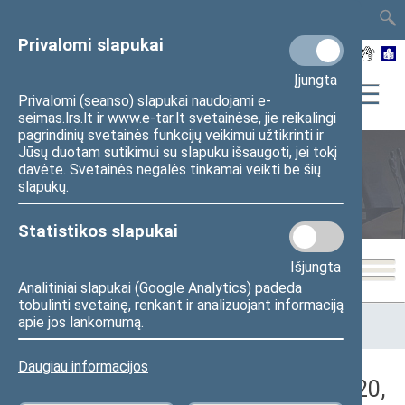
TAIS
TAR
LT
I
EN
Privalomi slapukai
Įjungta
Privalomi (seanso) slapukai naudojami e-
seimas.lrs.lt ir www.e-tar.lt svetainėse, jie reikalingi
pagrindinių svetainės funkcijų veikimui užtikrinti ir
Jūsų duotam sutikimui su slapuku išsaugoti, jei tokį
davėte. Svetainės negalės tinkamai veikti be šių
Seimo posėdžiai
slapukų.
Statistikos slapukai
Išjungta
Analitiniai slapukai (Google Analytics) padeda
tobulinti svetainę, renkant ir analizuojant informaciją
Pradžia
>
Seimo posėdžiai
>
Kadencijos
>
2016–2020 metų
apie jos lankomumą.
kadencija
>
2 eilinė
>
2017-06-20
>
Vakarinis posėdis
Daugiau informacijos
Darbotvarkės klausimas (2017-06-20,