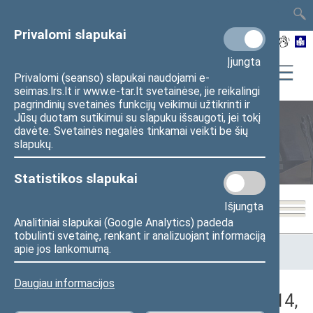
TAIS
TAR
LT
I
EN
Privalomi slapukai
Įjungta
Privalomi (seanso) slapukai naudojami e-
seimas.lrs.lt ir www.e-tar.lt svetainėse, jie reikalingi
pagrindinių svetainės funkcijų veikimui užtikrinti ir
Jūsų duotam sutikimui su slapuku išsaugoti, jei tokį
davėte. Svetainės negalės tinkamai veikti be šių
Seimo posėdžiai
slapukų.
Statistikos slapukai
Išjungta
Analitiniai slapukai (Google Analytics) padeda
tobulinti svetainę, renkant ir analizuojant informaciją
Pradžia
>
Seimo posėdžiai
>
Kadencijos
>
2016–2020 metų
apie jos lankomumą.
kadencija
>
3 eilinė
>
2017-11-14
>
Rytinis posėdis
Daugiau informacijos
Darbotvarkės klausimas (2017-11-14,