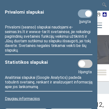
TAIS
TAR
LT
I
EN
Privalomi slapukai
Įjungta
Privalomi (seanso) slapukai naudojami e-
seimas.lrs.lt ir www.e-tar.lt svetainėse, jie reikalingi
pagrindinių svetainės funkcijų veikimui užtikrinti ir
Jūsų duotam sutikimui su slapuku išsaugoti, jei tokį
davėte. Svetainės negalės tinkamai veikti be šių
Seimo posėdžiai
slapukų.
Statistikos slapukai
Išjungta
Analitiniai slapukai (Google Analytics) padeda
tobulinti svetainę, renkant ir analizuojant informaciją
Pradžia
>
Seimo posėdžiai
>
Kadencijos
>
2016–2020 metų
apie jos lankomumą.
kadencija
>
3 eilinė
>
2018-01-12
>
Vakarinis posėdis
Daugiau informacijos
Darbotvarkės klausimas (2018-01-12,