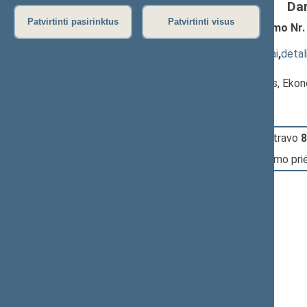
Da
Patvirtinti pasirinktus
Patvirtinti visus
Gyventojų turto deklaravimo įstatymo Nr. 
893(2))
; priėmimas
(
dokumento tekstas
,
susiję dokumentai
,
detal
Pranešėjas(-ai):
Virginijus Sinkevičius
, Komisijos narys, Ek
15:25:13
Įvyko
registracija
(užsiregistravo
8
15:25:13
Įvyko
balsavimas
dėl įstatymo pr