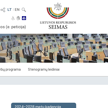
LT
I
EN
os (e. peticija)
arbų programa
Stenogramų leidiniai
2024–2028 metų kadencija