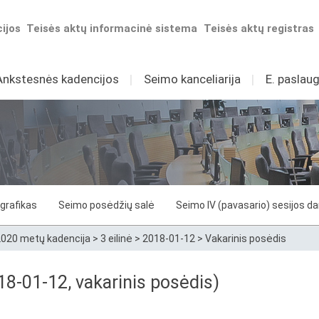
ijos
Teisės aktų informacinė sistema
Teisės aktų registras
Ankstesnės kadencijos
I
Seimo kanceliarija
I
E. paslaug
grafikas
Seimo posėdžių salė
Seimo IV (pavasario) sesijos d
020 metų kadencija
>
3 eilinė
>
2018-01-12
>
Vakarinis posėdis
8-01-12, vakarinis posėdis)