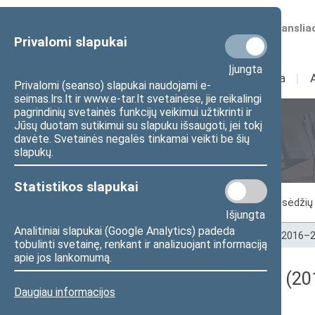
Numatomos transliac
Privalomi slapukai
Įjungta
Sudėtis
I
Veikla
I
Privalomi (seanso) slapukai naudojami e-
seimas.lrs.lt ir www.e-tar.lt svetainėse, jie reikalingi
pagrindinių svetainės funkcijų veikimui užtikrinti ir
Jūsų duotam sutikimui su slapuku išsaugoti, jei tokį
Seimo posėdžiai
davėte. Svetainės negalės tinkamai veikti be šių
slapukų.
Statistikos slapukai
Vykstantis posėdis
Posėdžiai
Posėdžių 
Išjungta
Analitiniai slapukai (Google Analytics) padeda
Pradžia
>
Seimo posėdžiai
>
Kadencijos
>
2016–2
tobulinti svetainę, renkant ir analizuojant informaciją
apie jos lankomumą.
Darbotvarkės klausimas (201
Daugiau informacijos