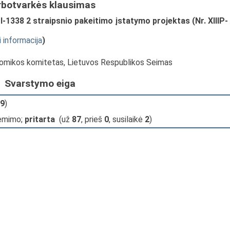
rbotvarkės klausimas
I-1338 2 straipsnio pakeitimo įstatymo projektas (Nr. XIIIP-
i informacija
)
onomikos komitetas, Lietuvos Respublikos Seimas
Svarstymo eiga
9
)
iėmimo;
pritarta
(už
87
, prieš
0
, susilaikė
2
)