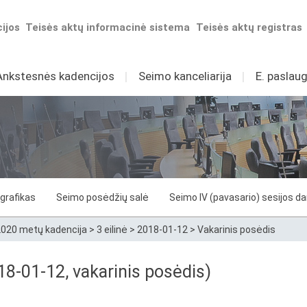
ijos
Teisės aktų informacinė sistema
Teisės aktų registras
Ankstesnės kadencijos
I
Seimo kanceliarija
I
E. paslaug
grafikas
Seimo posėdžių salė
Seimo IV (pavasario) sesijos d
020 metų kadencija
>
3 eilinė
>
2018-01-12
>
Vakarinis posėdis
8-01-12, vakarinis posėdis)