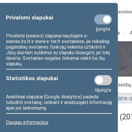
Numatomos transliac
Privalomi slapukai
Įjungta
Sudėtis
I
Veikla
I
Privalomi (seanso) slapukai naudojami e-
seimas.lrs.lt ir www.e-tar.lt svetainėse, jie reikalingi
pagrindinių svetainės funkcijų veikimui užtikrinti ir
Jūsų duotam sutikimui su slapuku išsaugoti, jei tokį
Seimo posėdžiai
davėte. Svetainės negalės tinkamai veikti be šių
slapukų.
Statistikos slapukai
Vykstantis posėdis
Posėdžiai
Posėdžių 
Išjungta
Analitiniai slapukai (Google Analytics) padeda
Pradžia
>
Seimo posėdžiai
>
Kadencijos
>
2016–2
tobulinti svetainę, renkant ir analizuojant informaciją
apie jos lankomumą.
Darbotvarkės klausimas (201
Daugiau informacijos