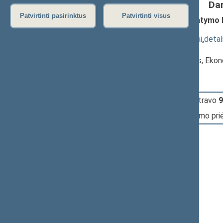
Da
Patvirtinti pasirinktus
Patvirtinti visus
Valstybės ir tarnybos paslapčių įstatymo N
XIIIP-906(2))
; priėmimas
(
dokumento tekstas
,
susiję dokumentai
,
detal
Pranešėjas(-ai):
Virginijus Sinkevičius
, Komisijos narys, Ek
15:36:50
Įvyko
registracija
(užsiregistravo
9
15:36:50
Įvyko
balsavimas
dėl įstatymo pr