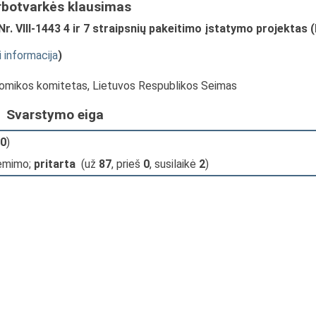
rbotvarkės klausimas
r. VIII-1443 4 ir 7 straipsnių pakeitimo įstatymo projektas (
i informacija
)
onomikos komitetas, Lietuvos Respublikos Seimas
Svarstymo eiga
0
)
iėmimo;
pritarta
(už
87
, prieš
0
, susilaikė
2
)