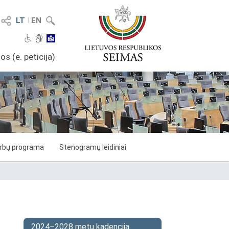
LT
I
EN
os (e. peticija)
arbų programa
Stenogramų leidiniai
2024–2028 metų kadencija