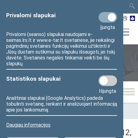
TAIS
TAR
LT
I
EN
Privalomi slapukai
Įjungta
Privalomi (seanso) slapukai naudojami e-
seimas.lrs.lt ir www.e-tar.lt svetainėse, jie reikalingi
pagrindinių svetainės funkcijų veikimui užtikrinti ir
Jūsų duotam sutikimui su slapuku išsaugoti, jei tokį
davėte. Svetainės negalės tinkamai veikti be šių
Seimo posėdžiai
slapukų.
Statistikos slapukai
Išjungta
Analitiniai slapukai (Google Analytics) padeda
tobulinti svetainę, renkant ir analizuojant informaciją
Pradžia
>
Seimo posėdžiai
>
Kadencijos
>
2016–2020 metų
apie jos lankomumą.
kadencija
>
3 eilinė
>
2018-01-12
>
Vakarinis posėdis
Daugiau informacijos
Darbotvarkės klausimas (2018-01-12,