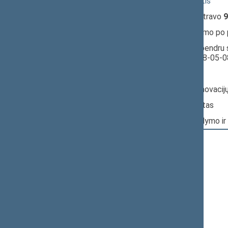
17:12:41
Kalbėjo
Remigijus Žemaitaitis
17:14:36
Įvyko
registracija
(užsiregistravo
9
17:14:36
Įvyko
balsavimas
dėl pritarimo po
17:14:37
Įvyko balsavimas. Pritarta bendru 
Seimo posėdyje datą - 2018-05-0
Nr. XIIIP-1518:
Pagrindinis: Ekonomikos ir inovaci
Papildomas: Audito komitetas
Papildomas: Valstybės valdymo ir