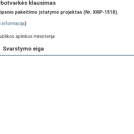
rbotvarkės klausimas
aipsnio pakeitimo įstatymo projektas (Nr. XIIIP-1518)
;
i informacija
)
ublikos aplinkos ministerija
Svarstymo eiga