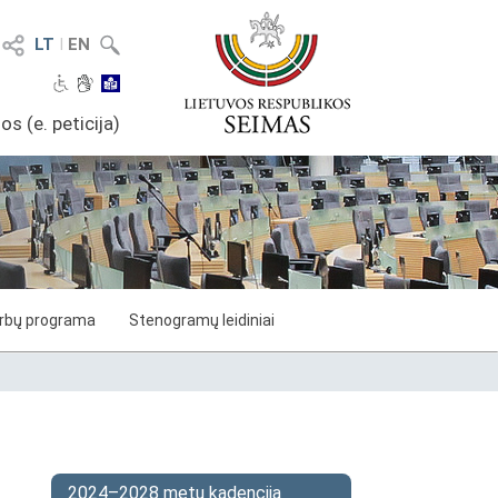
LT
I
EN
os (e. peticija)
arbų programa
Stenogramų leidiniai
2024–2028 metų kadencija