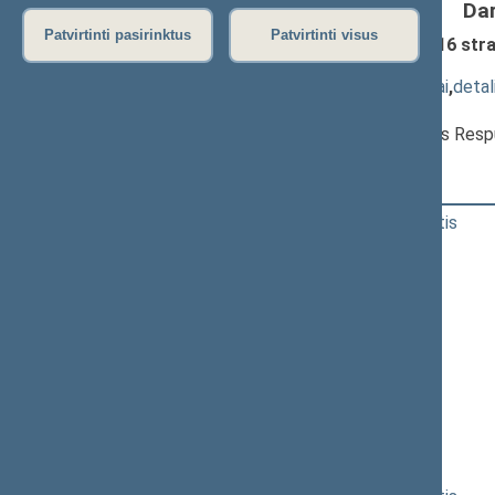
Da
Patvirtinti pasirinktus
Patvirtinti visus
Viešųjų įstaigų įstatymo Nr. I-1428 16 str
pateikimas
(
dokumento tekstas
,
susiję dokumentai
,
detal
Pranešėjas(-ai):
Kęstutis Navickas
, Ministras, Lietuvos Resp
17:02:44
Kalbėjo
Remigijus Žemaitaitis
17:04:06
Kalbėjo
Rita Tamašunienė
17:05:28
Kalbėjo
Jurgis Razma
17:06:12
Kalbėjo
Simonas Gentvilas
17:07:18
Kalbėjo
Algirdas Sysas
17:07:38
Kalbėjo
Jaroslav Narkevič
17:09:55
Kalbėjo
Andrius Kupčinskas
17:11:30
Kalbėjo
Jaroslav Narkevič