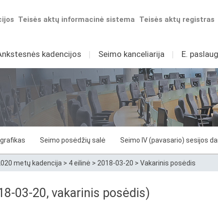
ijos
Teisės aktų informacinė sistema
Teisės aktų registras
Ankstesnės kadencijos
I
Seimo kanceliarija
I
E. paslaug
grafikas
Seimo posėdžių salė
Seimo IV (pavasario) sesijos d
020 metų kadencija
>
4 eilinė
>
2018-03-20
>
Vakarinis posėdis
8-03-20, vakarinis posėdis)