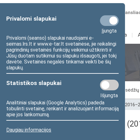
Numatomos transliac
Privalomi slapukai
Įjungta
Sudėtis
I
Veikla
I
Privalomi (seanso) slapukai naudojami e-
seimas.lrs.lt ir www.e-tar.lt svetainėse, jie reikalingi
pagrindinių svetainės funkcijų veikimui užtikrinti ir
Jūsų duotam sutikimui su slapuku išsaugoti, jei tokį
Seimo posėdžiai
davėte. Svetainės negalės tinkamai veikti be šių
slapukų.
Statistikos slapukai
Vykstantis posėdis
Posėdžiai
Posėdžių 
Išjungta
Analitiniai slapukai (Google Analytics) padeda
Pradžia
>
Seimo posėdžiai
>
Kadencijos
>
2016–2
tobulinti svetainę, renkant ir analizuojant informaciją
apie jos lankomumą.
Darbotvarkės klausimas (201
Daugiau informacijos