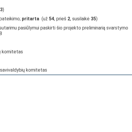
3
)
 pateikimo;
pritarta
(už
54
, prieš
2
, susilaikė
35
)
sutarimu pasiūlymui paskirti šio projekto preliminarią svarstymo
8
jų komitetas
 savivaldybių komitetas