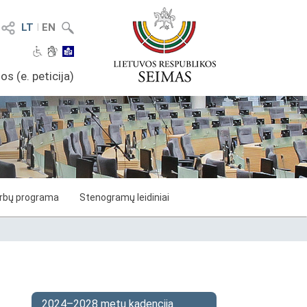
LT
I
EN
os (e. peticija)
arbų programa
Stenogramų leidiniai
2024–2028 metų kadencija