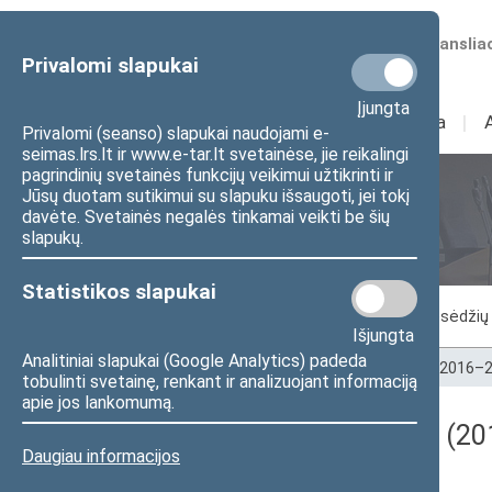
Numatomos transliac
Privalomi slapukai
Įjungta
Sudėtis
I
Veikla
I
Privalomi (seanso) slapukai naudojami e-
seimas.lrs.lt ir www.e-tar.lt svetainėse, jie reikalingi
pagrindinių svetainės funkcijų veikimui užtikrinti ir
Jūsų duotam sutikimui su slapuku išsaugoti, jei tokį
Seimo posėdžiai
davėte. Svetainės negalės tinkamai veikti be šių
slapukų.
Statistikos slapukai
Vykstantis posėdis
Posėdžiai
Posėdžių 
Išjungta
Analitiniai slapukai (Google Analytics) padeda
Pradžia
>
Seimo posėdžiai
>
Kadencijos
>
2016–2
tobulinti svetainę, renkant ir analizuojant informaciją
apie jos lankomumą.
Darbotvarkės klausimas (201
Daugiau informacijos