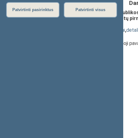
Da
Patvirtinti pasirinktus
Patvirtinti visus
Seimo nutarimo „Dėl Lietuvos Respublikos 
Lietuvos Respublikos Seimo komitetų pirmi
(Nr. XIIIP-1955)
; svarstymas
(
dokumento tekstas
,
susiję dokumentai
,
detal
Pranešėjas(-ai):
Rima Baškienė
, Seimo Pirmininko pirmoji pa