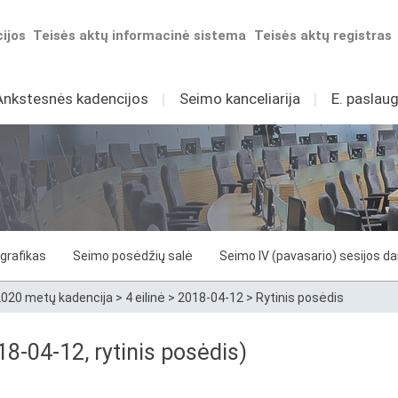
ijos
Teisės aktų informacinė sistema
Teisės aktų registras
Ankstesnės kadencijos
I
Seimo kanceliarija
I
E. paslaug
grafikas
Seimo posėdžių salė
Seimo IV (pavasario) sesijos d
020 metų kadencija
>
4 eilinė
>
2018-04-12
>
Rytinis posėdis
8-04-12, rytinis posėdis)