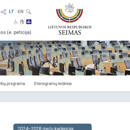
LT
I
EN
os (e. peticija)
arbų programa
Stenogramų leidiniai
2024–2028 metų kadencija