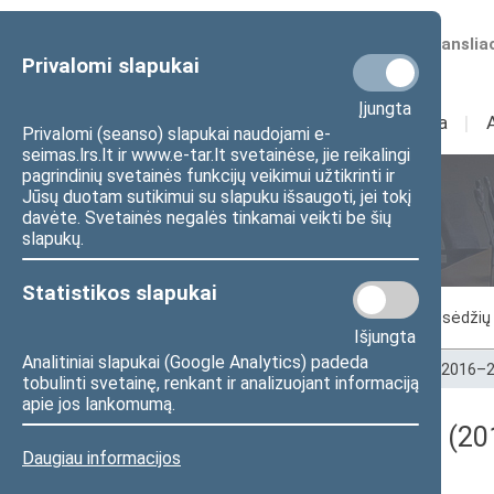
Numatomos transliac
Privalomi slapukai
Įjungta
Sudėtis
I
Veikla
I
Privalomi (seanso) slapukai naudojami e-
seimas.lrs.lt ir www.e-tar.lt svetainėse, jie reikalingi
pagrindinių svetainės funkcijų veikimui užtikrinti ir
Jūsų duotam sutikimui su slapuku išsaugoti, jei tokį
Seimo posėdžiai
davėte. Svetainės negalės tinkamai veikti be šių
slapukų.
Statistikos slapukai
Vykstantis posėdis
Posėdžiai
Posėdžių 
Išjungta
Analitiniai slapukai (Google Analytics) padeda
Pradžia
>
Seimo posėdžiai
>
Kadencijos
>
2016–2
tobulinti svetainę, renkant ir analizuojant informaciją
apie jos lankomumą.
Darbotvarkės klausimas (201
Daugiau informacijos