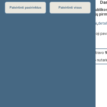
Da
Patvirtinti pasirinktus
Patvirtinti visus
Seimo nutarimo „Dėl Lietuvos Respublikos 
Lietuvos Respublikos Seimo komisijų pirmi
XIIIP-1959)
; priėmimas
(
dokumento tekstas
,
susiję dokumentai
,
detal
Pranešėjas(-ai):
Rima Baškienė
, Seimo Pirmininko pirmoji pa
10:37:48
Įvyko
registracija
(užsiregistravo
9
10:37:48
Įvyko
balsavimas
dėl Seimo nutar