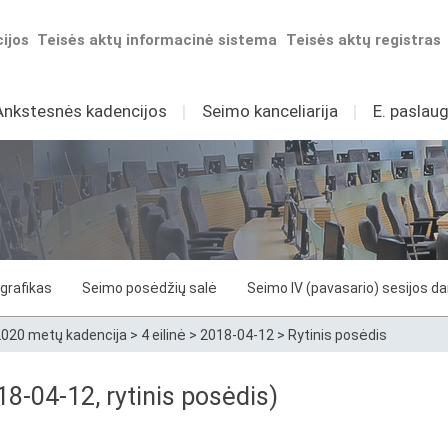
ijos
Teisės aktų informacinė sistema
Teisės aktų registras
Ankstesnės kadencijos
I
Seimo kanceliarija
I
E. paslaug
grafikas
Seimo posėdžių salė
Seimo IV (pavasario) sesijos d
020 metų kadencija
>
4 eilinė
>
2018-04-12
>
Rytinis posėdis
8-04-12, rytinis posėdis)