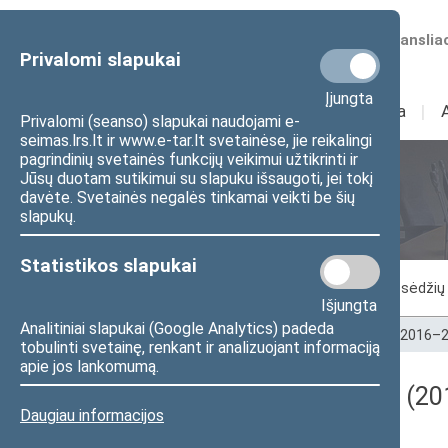
Numatomos transliac
Privalomi slapukai
Įjungta
Sudėtis
I
Veikla
I
Privalomi (seanso) slapukai naudojami e-
seimas.lrs.lt ir www.e-tar.lt svetainėse, jie reikalingi
pagrindinių svetainės funkcijų veikimui užtikrinti ir
Jūsų duotam sutikimui su slapuku išsaugoti, jei tokį
Seimo posėdžiai
davėte. Svetainės negalės tinkamai veikti be šių
slapukų.
Statistikos slapukai
Vykstantis posėdis
Posėdžiai
Posėdžių 
Išjungta
Analitiniai slapukai (Google Analytics) padeda
Pradžia
>
Seimo posėdžiai
>
Kadencijos
>
2016–2
tobulinti svetainę, renkant ir analizuojant informaciją
apie jos lankomumą.
Darbotvarkės klausimas (201
Daugiau informacijos