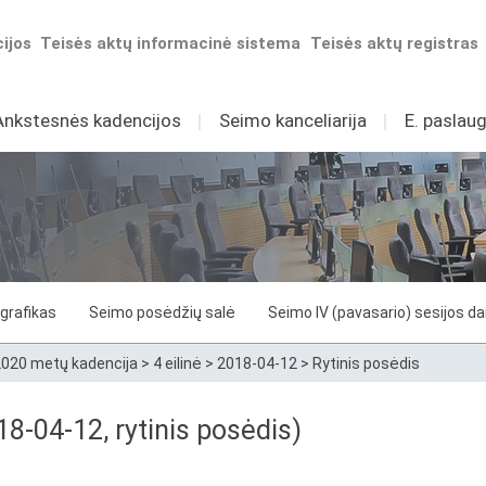
ijos
Teisės aktų informacinė sistema
Teisės aktų registras
Ankstesnės kadencijos
I
Seimo kanceliarija
I
E. paslaug
grafikas
Seimo posėdžių salė
Seimo IV (pavasario) sesijos d
020 metų kadencija
>
4 eilinė
>
2018-04-12
>
Rytinis posėdis
8-04-12, rytinis posėdis)