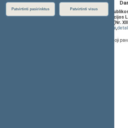
Da
Patvirtinti pasirinktus
Patvirtinti visus
Seimo nutarimo „Dėl Lietuvos Respublikos 
Lietuvos Respublikos Seimo delegacijos 
Asamblėjoje“ pakeitimo“ projektas (Nr. XI
(
dokumento tekstas
,
susiję dokumentai
,
detal
Pranešėjas(-ai):
Rima Baškienė
, Seimo Pirmininko pirmoji pa