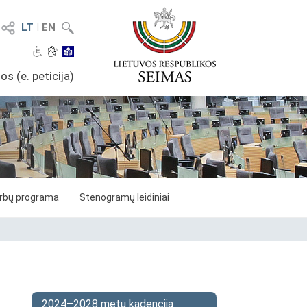
LT
I
EN
os (e. peticija)
arbų programa
Stenogramų leidiniai
2024–2028 metų kadencija