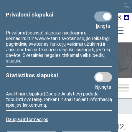
TAIS
TAR
LT
I
EN
Privalomi slapukai
Įjungta
Privalomi (seanso) slapukai naudojami e-
seimas.lrs.lt ir www.e-tar.lt svetainėse, jie reikalingi
pagrindinių svetainės funkcijų veikimui užtikrinti ir
Jūsų duotam sutikimui su slapuku išsaugoti, jei tokį
davėte. Svetainės negalės tinkamai veikti be šių
Seimo posėdžiai
slapukų.
Statistikos slapukai
Išjungta
Analitiniai slapukai (Google Analytics) padeda
tobulinti svetainę, renkant ir analizuojant informaciją
Pradžia
>
Seimo posėdžiai
>
Kadencijos
>
2016–2020 metų
apie jos lankomumą.
kadencija
>
4 eilinė
>
2018-04-12
>
Rytinis posėdis
Daugiau informacijos
Darbotvarkės klausimas (2018-04-12,