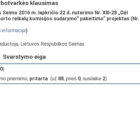
rbotvarkės klausimas
Seimo 2016 m. lapkričio 22 d. nutarimo Nr. XIII-28 „Dėl
orto reikalų komisijos sudarymo“ pakeitimo“ projektas (Nr.
i informacija
)
vaduotoja, Lietuvos Respublikos Seimas
Svarstymo eiga
0
)
imo priėmimo;
pritarta
(už
88
, prieš
0
, susilaikė
2
)