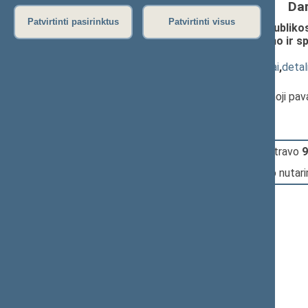
Da
Patvirtinti pasirinktus
Patvirtinti visus
Seimo nutarimo „Dėl Lietuvos Respublikos 
Lietuvos Respublikos Seimo Jaunimo ir sp
XIIIP-1961)
; priėmimas
(
dokumento tekstas
,
susiję dokumentai
,
detal
Pranešėjas(-ai):
Rima Baškienė
, Seimo Pirmininko pirmoji pa
10:41:18
Įvyko
registracija
(užsiregistravo
9
10:41:18
Įvyko
balsavimas
dėl Seimo nutar