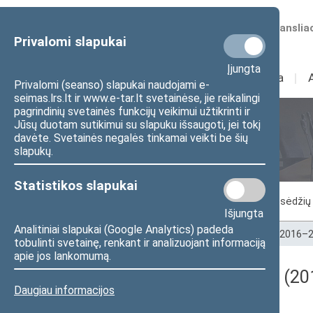
Numatomos transliac
Privalomi slapukai
Įjungta
Sudėtis
I
Veikla
I
Privalomi (seanso) slapukai naudojami e-
seimas.lrs.lt ir www.e-tar.lt svetainėse, jie reikalingi
pagrindinių svetainės funkcijų veikimui užtikrinti ir
Jūsų duotam sutikimui su slapuku išsaugoti, jei tokį
Seimo posėdžiai
davėte. Svetainės negalės tinkamai veikti be šių
slapukų.
Statistikos slapukai
Vykstantis posėdis
Posėdžiai
Posėdžių 
Išjungta
Analitiniai slapukai (Google Analytics) padeda
Pradžia
>
Seimo posėdžiai
>
Kadencijos
>
2016–2
tobulinti svetainę, renkant ir analizuojant informaciją
apie jos lankomumą.
Darbotvarkės klausimas (201
Daugiau informacijos