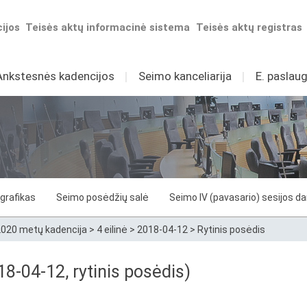
ijos
Teisės aktų informacinė sistema
Teisės aktų registras
Ankstesnės kadencijos
I
Seimo kanceliarija
I
E. paslaug
grafikas
Seimo posėdžių salė
Seimo IV (pavasario) sesijos d
020 metų kadencija
>
4 eilinė
>
2018-04-12
>
Rytinis posėdis
8-04-12, rytinis posėdis)