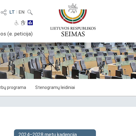
LT
I
EN
os (e. peticija)
arbų programa
Stenogramų leidiniai
2024–2028 metų kadencija