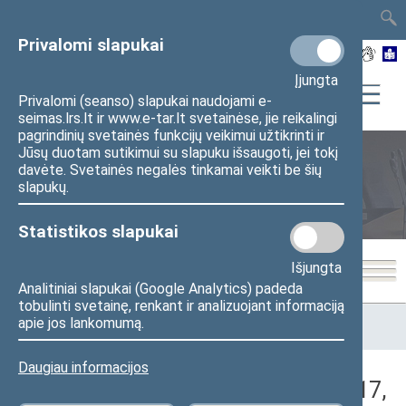
TAIS
TAR
LT
I
EN
Privalomi slapukai
Įjungta
Privalomi (seanso) slapukai naudojami e-
seimas.lrs.lt ir www.e-tar.lt svetainėse, jie reikalingi
pagrindinių svetainės funkcijų veikimui užtikrinti ir
Jūsų duotam sutikimui su slapuku išsaugoti, jei tokį
davėte. Svetainės negalės tinkamai veikti be šių
Seimo posėdžiai
slapukų.
Statistikos slapukai
Išjungta
Analitiniai slapukai (Google Analytics) padeda
tobulinti svetainę, renkant ir analizuojant informaciją
Pradžia
>
Seimo posėdžiai
>
Kadencijos
>
2016–2020 metų
apie jos lankomumą.
kadencija
>
4 eilinė
>
2018-04-17
>
Rytinis posėdis
Daugiau informacijos
Darbotvarkės klausimas (2018-04-17,