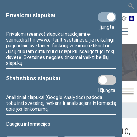
TAIS
TAR
LT
I
EN
Privalomi slapukai
Įjungta
Privalomi (seanso) slapukai naudojami e-
seimas.lrs.lt ir www.e-tar.lt svetainėse, jie reikalingi
pagrindinių svetainės funkcijų veikimui užtikrinti ir
Jūsų duotam sutikimui su slapuku išsaugoti, jei tokį
davėte. Svetainės negalės tinkamai veikti be šių
Seimo posėdžiai
slapukų.
Statistikos slapukai
Išjungta
Analitiniai slapukai (Google Analytics) padeda
tobulinti svetainę, renkant ir analizuojant informaciją
Pradžia
>
Seimo posėdžiai
>
Kadencijos
>
2016–2020 metų
apie jos lankomumą.
kadencija
>
4 eilinė
>
2018-05-10
>
Rytinis posėdis
Daugiau informacijos
Darbotvarkės klausimas (2018-05-10,