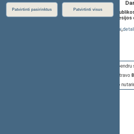
Da
Patvirtinti pasirinktus
Patvirtinti visus
Seimo nutarimo „Dėl Lietuvos Respublikos 
Respublikos Seimo IV (pavasario) sesijos 
priėmimas
(
dokumento tekstas
,
susiję dokumentai
,
detal
Pranešėjas(-ai):
Irena Degutienė
12:37:21
Įvyko balsavimas. Pritarta bendru
12:37:24
Įvyko
registracija
(užsiregistravo
8
12:37:24
Įvyko
balsavimas
dėl Seimo nutar