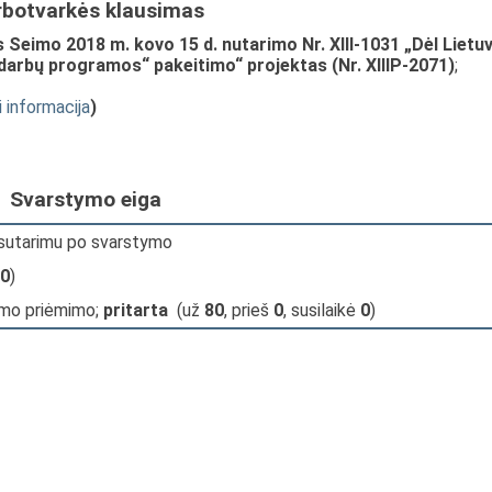
rbotvarkės klausimas
Seimo 2018 m. kovo 15 d. nutarimo Nr. XIII-1031 „Dėl Lietu
darbų programos“ pakeitimo“ projektas (Nr. XIIIP-2071)
;
i informacija
)
Svarstymo eiga
 sutarimu po svarstymo
0
)
imo priėmimo;
pritarta
(už
80
, prieš
0
, susilaikė
0
)