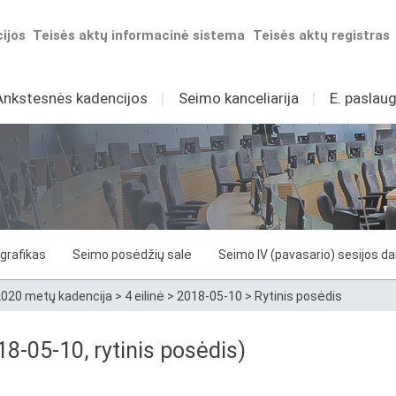
ijos
Teisės aktų informacinė sistema
Teisės aktų registras
Ankstesnės kadencijos
I
Seimo kanceliarija
I
E. paslaug
grafikas
Seimo posėdžių salė
Seimo IV (pavasario) sesijos d
020 metų kadencija
>
4 eilinė
>
2018-05-10
>
Rytinis posėdis
8-05-10, rytinis posėdis)