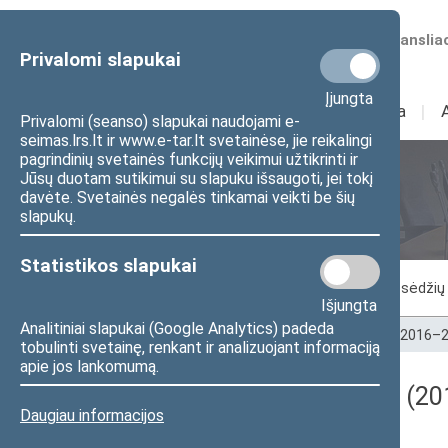
Numatomos transliac
Privalomi slapukai
Įjungta
Sudėtis
I
Veikla
I
Privalomi (seanso) slapukai naudojami e-
seimas.lrs.lt ir www.e-tar.lt svetainėse, jie reikalingi
pagrindinių svetainės funkcijų veikimui užtikrinti ir
Jūsų duotam sutikimui su slapuku išsaugoti, jei tokį
Seimo posėdžiai
davėte. Svetainės negalės tinkamai veikti be šių
slapukų.
Statistikos slapukai
Vykstantis posėdis
Posėdžiai
Posėdžių 
Išjungta
Analitiniai slapukai (Google Analytics) padeda
Pradžia
>
Seimo posėdžiai
>
Kadencijos
>
2016–2
tobulinti svetainę, renkant ir analizuojant informaciją
apie jos lankomumą.
Darbotvarkės klausimas (201
Daugiau informacijos