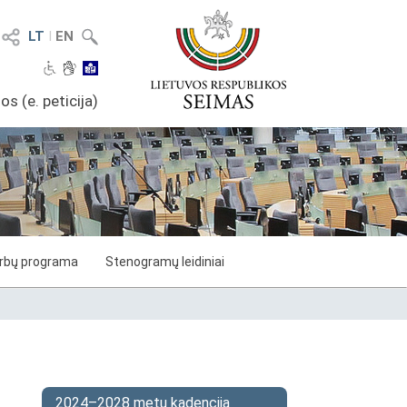
LT
I
EN
os (e. peticija)
arbų programa
Stenogramų leidiniai
2024–2028 metų kadencija