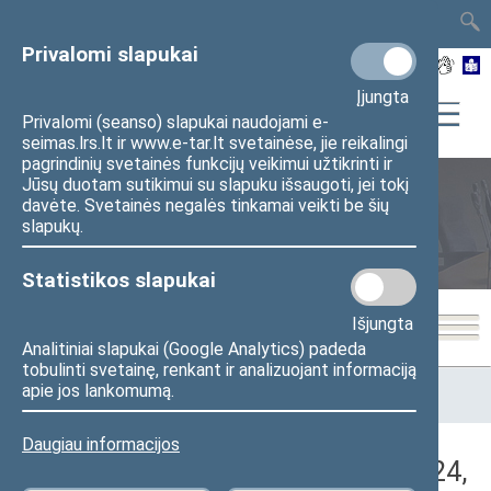
TAIS
TAR
LT
I
EN
Privalomi slapukai
Įjungta
Privalomi (seanso) slapukai naudojami e-
seimas.lrs.lt ir www.e-tar.lt svetainėse, jie reikalingi
pagrindinių svetainės funkcijų veikimui užtikrinti ir
Jūsų duotam sutikimui su slapuku išsaugoti, jei tokį
davėte. Svetainės negalės tinkamai veikti be šių
Seimo posėdžiai
slapukų.
Statistikos slapukai
Išjungta
Analitiniai slapukai (Google Analytics) padeda
tobulinti svetainę, renkant ir analizuojant informaciją
Pradžia
>
Seimo posėdžiai
>
Kadencijos
>
2016–2020 metų
apie jos lankomumą.
kadencija
>
4 eilinė
>
2018-05-24
>
Vakarinis posėdis
Daugiau informacijos
Darbotvarkės klausimas (2018-05-24,