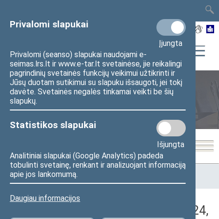
TAIS
TAR
LT
I
EN
Privalomi slapukai
Įjungta
Privalomi (seanso) slapukai naudojami e-
seimas.lrs.lt ir www.e-tar.lt svetainėse, jie reikalingi
pagrindinių svetainės funkcijų veikimui užtikrinti ir
Jūsų duotam sutikimui su slapuku išsaugoti, jei tokį
davėte. Svetainės negalės tinkamai veikti be šių
Seimo posėdžiai
slapukų.
Statistikos slapukai
Išjungta
Analitiniai slapukai (Google Analytics) padeda
tobulinti svetainę, renkant ir analizuojant informaciją
Pradžia
>
Seimo posėdžiai
>
Kadencijos
>
2016–2020 metų
apie jos lankomumą.
kadencija
>
4 eilinė
>
2018-05-24
>
Vakarinis posėdis
Daugiau informacijos
Darbotvarkės klausimas (2018-05-24,