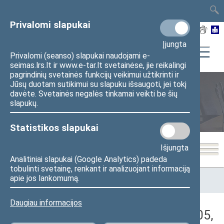
TAIS
TAR
LT
I
EN
Privalomi slapukai
Įjungta
Privalomi (seanso) slapukai naudojami e-
seimas.lrs.lt ir www.e-tar.lt svetainėse, jie reikalingi
pagrindinių svetainės funkcijų veikimui užtikrinti ir
Jūsų duotam sutikimui su slapuku išsaugoti, jei tokį
davėte. Svetainės negalės tinkamai veikti be šių
Seimo posėdžiai
slapukų.
Statistikos slapukai
Išjungta
Analitiniai slapukai (Google Analytics) padeda
tobulinti svetainę, renkant ir analizuojant informaciją
Pradžia
>
Seimo posėdžiai
>
Kadencijos
>
2016–2020 metų
apie jos lankomumą.
kadencija
>
4 eilinė
>
2018-06-05
>
Nenumatytas posėdis
Daugiau informacijos
Darbotvarkės klausimas (2018-06-05,