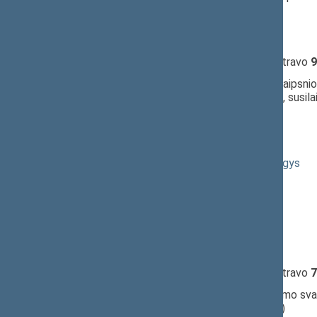
10:24:34
Kalbėjo
Guoda Burokienė
10:24:58
Kalbėjo
Guoda Burokienė
10:25:04
Įvyko
registracija
(užsiregistravo
9
10:25:04
Įvyko
balsavimas
dėl 49 straipsnio 
nepritarta
(už
34
, prieš
20
, susil
10:25:37
Kalbėjo
Guoda Burokienė
10:27:20
Kalbėjo
Guoda Burokienė
10:27:42
Kalbėjo
Rimantas Jonas Dagys
10:27:51
Kalbėjo
Guoda Burokienė
10:28:22
Kalbėjo
Povilas Urbšys
10:29:25
Kalbėjo
Guoda Burokienė
10:30:08
Kalbėjo
Guoda Burokienė
10:30:14
Įvyko
registracija
(užsiregistravo
7
10:30:14
Įvyko
balsavimas
dėl pritarimo sva
(už
49
, prieš
0
, susilaikė
18
)