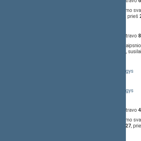
10:07:27
Įvyko
registracija
(užsiregistravo
6
10:07:27
Įvyko
balsavimas
dėl pritarimo svar
komitetas;
pritarta
(už
30
, prieš
10:08:37
Kalbėjo
Povilas Urbšys
10:09:16
Įvyko
registracija
(užsiregistravo
8
10:09:16
Įvyko
balsavimas
dėl 27 straipsnio 
nepritarta
(už
22
, prieš
24
, susil
10:09:52
Kalbėjo
Guoda Burokienė
10:10:25
Kalbėjo
Rimantas Jonas Dagys
10:11:09
Kalbėjo
Juozas Bernatonis
10:11:38
Kalbėjo
Rimantas Jonas Dagys
10:13:07
Kalbėjo
Guoda Burokienė
10:13:10
Įvyko
registracija
(užsiregistravo
4
10:13:10
Įvyko
balsavimas
dėl pritarimo svar
komitetas;
nepritarta
(už
27
, pr
10:13:48
Kalbėjo
Guoda Burokienė