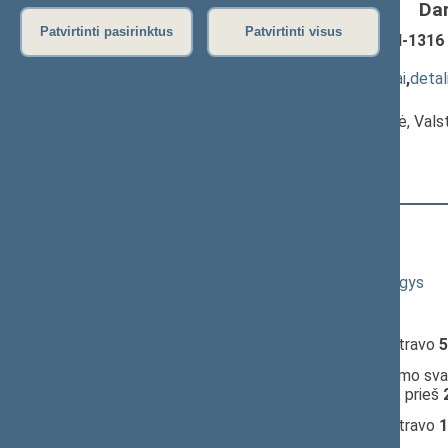
Da
Patvirtinti pasirinktus
Patvirtinti visus
Valstybės tarnybos įstatymo Nr. VIII-1316 
1596(3))
; priėmimas
(
dokumento tekstas
,
susiję dokumentai
,
detal
Pranešėjas(-ai):
Guoda Burokienė
, Komiteto pirmininkė, Val
Seimas
09:41:04
Kalbėjo
Gintarė Skaistė
09:42:50
Kalbėjo
Aušra Papirtienė
09:43:58
Kalbėjo
Rimantas Jonas Dagys
09:45:11
Kalbėjo
Guoda Burokienė
09:45:13
Įvyko
registracija
(užsiregistravo
5
09:45:13
Įvyko
balsavimas
dėl pritarimo svar
komitetas;
pritarta
(už
32
, prieš
09:46:13
Įvyko
registracija
(užsiregistravo
1