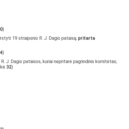
0
)
rstyti 19 straipsnio R. J. Dagio pataisą;
pritarta
4
)
R. J. Dagio pataisos, kuriai nepritarė pagrindinis komitetas;
aikė
32
)