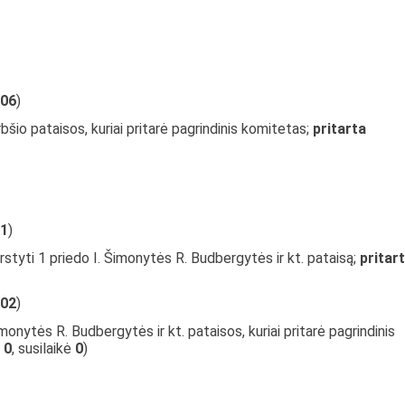
06
)
bšio pataisos, kuriai pritarė pagrindinis komitetas;
pritarta
1
)
rstyti 1 priedo I. Šimonytės R. Budbergytės ir kt. pataisą;
pritar
02
)
monytės R. Budbergytės ir kt. pataisos, kuriai pritarė pagrindinis
š
0
, susilaikė
0
)