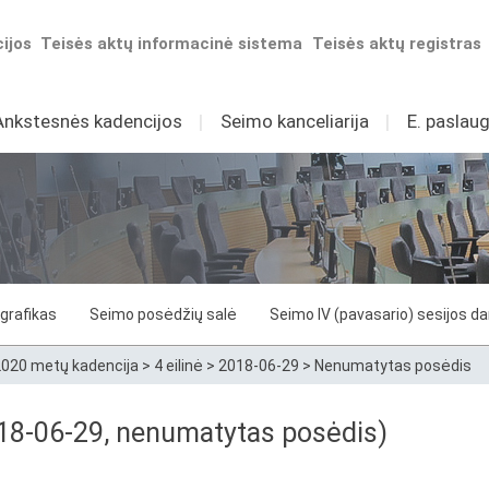
ijos
Teisės aktų informacinė sistema
Teisės aktų registras
Ankstesnės kadencijos
I
Seimo kanceliarija
I
E. paslaug
grafikas
Seimo posėdžių salė
Seimo IV (pavasario) sesijos d
020 metų kadencija
>
4 eilinė
>
2018-06-29
>
Nenumatytas posėdis
18-06-29, nenumatytas posėdis)