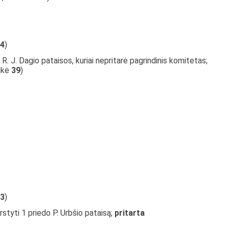
4
)
R. J. Dagio pataisos, kuriai nepritarė pagrindinis komitetas;
aikė
39
)
3
)
rstyti 1 priedo P. Urbšio pataisą;
pritarta