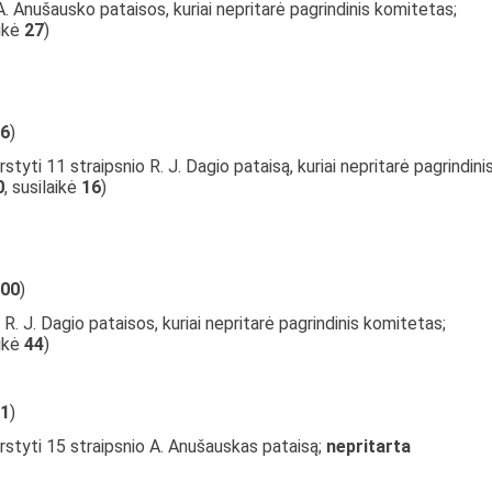
A. Anušausko pataisos, kuriai nepritarė pagrindinis komitetas;
aikė
27
)
6
)
styti 11 straipsnio R. J. Dagio pataisą, kuriai nepritarė pagrindini
0
, susilaikė
16
)
00
)
R. J. Dagio pataisos, kuriai nepritarė pagrindinis komitetas;
aikė
44
)
1
)
rstyti 15 straipsnio A. Anušauskas pataisą;
nepritarta