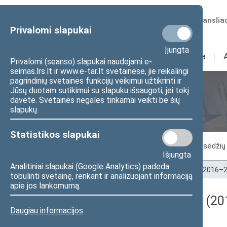
Numatomos transliac
Privalomi slapukai
Įjungta
Sudėtis
I
Veikla
I
Privalomi (seanso) slapukai naudojami e-
seimas.lrs.lt ir www.e-tar.lt svetainėse, jie reikalingi
pagrindinių svetainės funkcijų veikimui užtikrinti ir
Jūsų duotam sutikimui su slapuku išsaugoti, jei tokį
Seimo posėdžiai
davėte. Svetainės negalės tinkamai veikti be šių
slapukų.
Statistikos slapukai
Vykstantis posėdis
Posėdžiai
Posėdžių 
Išjungta
Analitiniai slapukai (Google Analytics) padeda
Pradžia
>
Seimo posėdžiai
>
Kadencijos
>
2016–2
tobulinti svetainę, renkant ir analizuojant informaciją
apie jos lankomumą.
Darbotvarkės klausimas (20
Daugiau informacijos