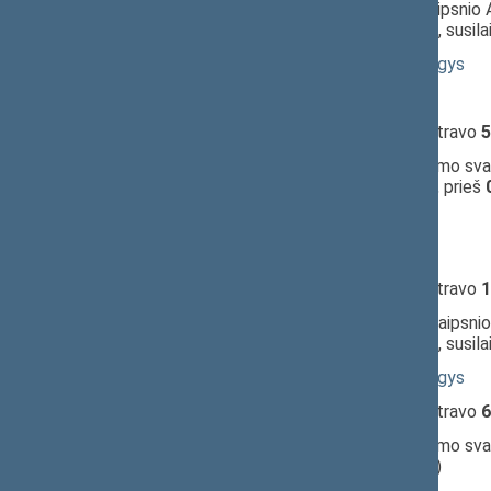
09:46:13
Įvyko
balsavimas
dėl 9 straipsnio 
nepritarta
(už
39
, prieš
33
, susil
09:47:16
Kalbėjo
Rimantas Jonas Dagys
09:49:01
Kalbėjo
Guoda Burokienė
09:49:05
Įvyko
registracija
(užsiregistravo
5
09:49:05
Įvyko
balsavimas
dėl pritarimo svar
komitetas;
pritarta
(už
37
, prieš
09:49:58
Kalbėjo
Juozas Olekas
09:51:35
Kalbėjo
Guoda Burokienė
09:51:42
Įvyko
registracija
(užsiregistravo
1
09:51:42
Įvyko
balsavimas
dėl 11 straipsnio 
nepritarta
(už
31
, prieš
25
, susil
09:52:53
Kalbėjo
Rimantas Jonas Dagys
09:54:34
Įvyko
registracija
(užsiregistravo
6
09:54:34
Įvyko
balsavimas
dėl pritarimo sva
(už
27
, prieš
1
, susilaikė
24
)