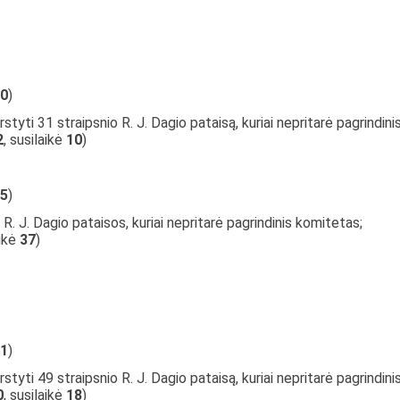
0
)
styti 31 straipsnio R. J. Dagio pataisą, kuriai nepritarė pagrindini
2
, susilaikė
10
)
5
)
R. J. Dagio pataisos, kuriai nepritarė pagrindinis komitetas;
aikė
37
)
1
)
styti 49 straipsnio R. J. Dagio pataisą, kuriai nepritarė pagrindini
0
, susilaikė
18
)