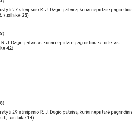
3
)
styti 27 straipsnio R. J. Dagio pataisą, kuriai nepritarė pagrindini
2
, susilaikė
25
)
8
)
R. J. Dagio pataisos, kuriai nepritarė pagrindinis komitetas;
aikė
42
)
8
)
styti 29 straipsnio R. J. Dagio pataisą, kuriai nepritarė pagrindini
ieš
0
, susilaikė
14
)