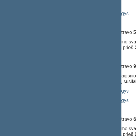
10:14:34
Kalbėjo
Gintarė Skaistė
10:14:49
Kalbėjo
Rimantas Jonas Dagys
10:16:03
Kalbėjo
Guoda Burokienė
10:16:06
Įvyko
registracija
(užsiregistravo
5
10:16:06
Įvyko
balsavimas
dėl pritarimo svar
komitetas;
pritarta
(už
31
, prieš
10:16:31
Kalbėjo
Guoda Burokienė
10:17:07
Įvyko
registracija
(užsiregistravo
9
10:17:07
Įvyko
balsavimas
dėl 31 straipsnio 
nepritarta
(už
31
, prieš
26
, susil
10:18:32
Kalbėjo
Rimantas Jonas Dagys
10:21:44
Kalbėjo
Rimantas Jonas Dagys
10:23:51
Kalbėjo
Guoda Burokienė
10:24:01
Įvyko
registracija
(užsiregistravo
6
10:24:01
Įvyko
balsavimas
dėl pritarimo svar
komitetas;
pritarta
(už
33
, prieš