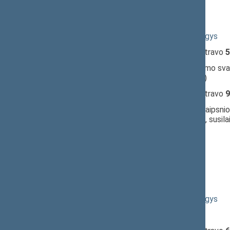
09:55:02
Kalbėjo
Guoda Burokienė
09:56:32
Kalbėjo
Juozas Bernatonis
09:57:50
Kalbėjo
Rimantas Jonas Dagys
09:59:59
Įvyko
registracija
(užsiregistravo
5
09:59:59
Įvyko
balsavimas
dėl pritarimo sva
(už
34
, prieš
0
, susilaikė
10
)
10:01:55
Įvyko
registracija
(užsiregistravo
9
10:01:55
Įvyko
balsavimas
dėl 19 straipsnio 
nepritarta
(už
34
, prieš
27
, susil
10:02:28
Kalbėjo
Guoda Burokienė
10:02:37
Kalbėjo
Guoda Burokienė
10:03:21
Kalbėjo
Guoda Burokienė
10:03:22
Kalbėjo
Guoda Burokienė
10:03:34
Kalbėjo
Rimantas Jonas Dagys
10:07:10
Kalbėjo
Guoda Burokienė