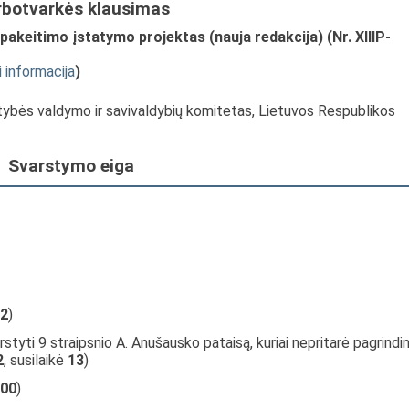
rbotvarkės klausimas
pakeitimo įstatymo projektas (nauja redakcija) (Nr. XIIIP-
i informacija
)
stybės valdymo ir savivaldybių komitetas, Lietuvos Respublikos
Svarstymo eiga
2
)
styti 9 straipsnio A. Anušausko pataisą, kuriai nepritarė pagrindin
2
, susilaikė
13
)
00
)