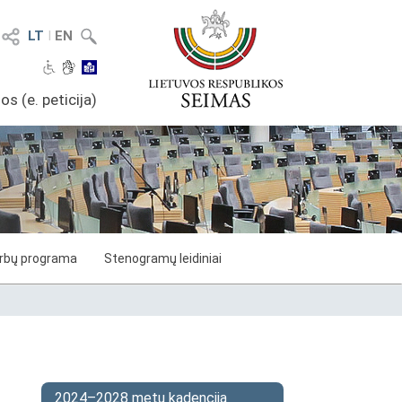
LT
I
EN
os (e. peticija)
arbų programa
Stenogramų leidiniai
2024–2028 metų kadencija