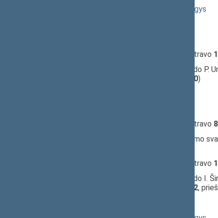
10:31:05
Kalbėjo
Rimantas Jonas Dagys
10:31:39
Kalbėjo
Guoda Burokienė
10:31:39
Kalbėjo
Rima Baškienė
10:32:58
Įvyko
registracija
(užsiregistravo
1
10:32:58
Įvyko
balsavimas
dėl 1 priedo P. Ur
(už
54
, prieš
21
, susilaikė
30
)
10:34:11
Kalbėjo
Ingrida Šimonytė
10:34:51
Kalbėjo
Guoda Burokienė
10:34:56
Įvyko
registracija
(užsiregistravo
8
10:34:56
Įvyko
balsavimas
dėl pritarimo sva
(už
71
, prieš
0
, susilaikė
4
)
10:35:44
Įvyko
registracija
(užsiregistravo
1
10:35:44
Įvyko
balsavimas
dėl 1 priedo I. Ši
komitetas;
pritarta
(už
102
, prie
10:36:17
Kalbėjo
Guoda Burokienė
10:36:37
Kalbėjo
Rimantas Jonas Dagys