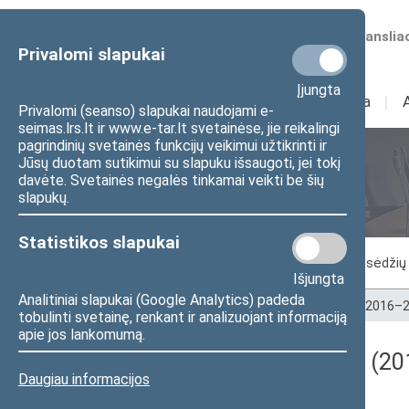
Numatomos transliac
Privalomi slapukai
Įjungta
Sudėtis
I
Veikla
I
Privalomi (seanso) slapukai naudojami e-
seimas.lrs.lt ir www.e-tar.lt svetainėse, jie reikalingi
pagrindinių svetainės funkcijų veikimui užtikrinti ir
Jūsų duotam sutikimui su slapuku išsaugoti, jei tokį
Seimo posėdžiai
davėte. Svetainės negalės tinkamai veikti be šių
slapukų.
Statistikos slapukai
Vykstantis posėdis
Posėdžiai
Posėdžių 
Išjungta
Analitiniai slapukai (Google Analytics) padeda
Pradžia
>
Seimo posėdžiai
>
Kadencijos
>
2016–2
tobulinti svetainę, renkant ir analizuojant informaciją
apie jos lankomumą.
Darbotvarkės klausimas (201
Daugiau informacijos