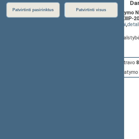
Da
Patvirtinti pasirinktus
Patvirtinti visus
Rinkimų į Europos Parlamentą įstatymo Nr. IX
pakeitimo įstatymo projektas (Nr. XIIIP-2
(
dokumento tekstas
,
susiję dokumentai
,
detal
Pranešėjas(-ai):
Zenonas Streikus
, Komiteto narys, Valstyb
16:44:06
Įvyko
registracija
(užsiregistravo
8
16:44:06
Įvyko
balsavimas
dėl šio įstatymo