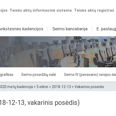
ijos
Teisės aktų informacinė sistema
Teisės aktų registras
Ankstesnės kadencijos
I
Seimo kanceliarija
I
E. paslaug
grafikas
Seimo posėdžių salė
Seimo IV (pavasario) sesijos d
020 metų kadencija
>
5 eilinė
>
2018-12-13
>
Vakarinis posėdis
8-12-13, vakarinis posėdis)