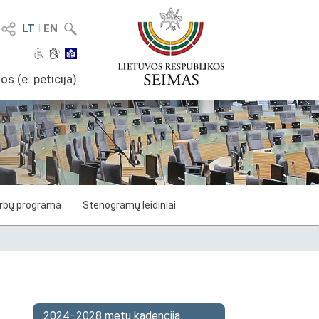
LT
I
EN
os (e. peticija)
arbų programa
Stenogramų leidiniai
2024–2028 metų kadencija