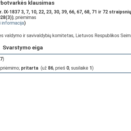
rbotvarkės klausimas
-1837 3, 7, 10, 22, 23, 30, 39, 66, 67, 68, 71 ir 72 straipsni
028(3))
; priėmimas
i informacija
)
ės valdymo ir savivaldybių komitetas, Lietuvos Respublikos Sei
Svarstymo eiga
7
)
 priėmimo;
pritarta
(už
86
, prieš
0
, susilaikė
1
)