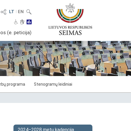
LT
I
EN
os (e. peticija)
arbų programa
Stenogramų leidiniai
2024–2028 metų kadencija