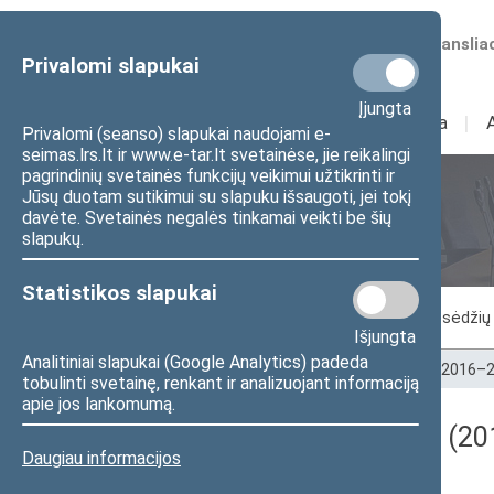
Numatomos transliac
Privalomi slapukai
Įjungta
Sudėtis
I
Veikla
I
Privalomi (seanso) slapukai naudojami e-
seimas.lrs.lt ir www.e-tar.lt svetainėse, jie reikalingi
pagrindinių svetainės funkcijų veikimui užtikrinti ir
Jūsų duotam sutikimui su slapuku išsaugoti, jei tokį
Seimo posėdžiai
davėte. Svetainės negalės tinkamai veikti be šių
slapukų.
Statistikos slapukai
Vykstantis posėdis
Posėdžiai
Posėdžių 
Išjungta
Analitiniai slapukai (Google Analytics) padeda
Pradžia
>
Seimo posėdžiai
>
Kadencijos
>
2016–2
tobulinti svetainę, renkant ir analizuojant informaciją
apie jos lankomumą.
Darbotvarkės klausimas (201
Daugiau informacijos