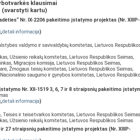
rbotvarkės klausimai
(svarstyti kartu)
adėties“ Nr. IX-2206 pakeitimo įstatymo projektas (Nr. XIIIP-
i
,
detali informacija
)
alstybės valdymo ir savivaldybių komitetas, Lietuvos Respubliko
nkas, Užsienio reikalų komitetas, Lietuvos Respublikos Seimas,
ninkas, Migracijos komisija, Lietuvos Respublikos Seimas,
narė, Žmogaus teisių komitetas, Lietuvos Respublikos Seimas,
 Nacionalinio saugumo ir gynybos komitetas, Lietuvos Respublik
tatymo Nr. XII-1519 3, 6, 7 ir 8 straipsnių pakeitimo įstaty
ymas
i
,
detali informacija
)
ė, Teisės ir teisėtvarkos komitetas, Lietuvos Respublikos Seimas
nkas, Užsienio reikalų komitetas, Lietuvos Respublikos Seimas
3 ir 27 straipsnių pakeitimo įstatymo projektas (Nr. XIIIP-