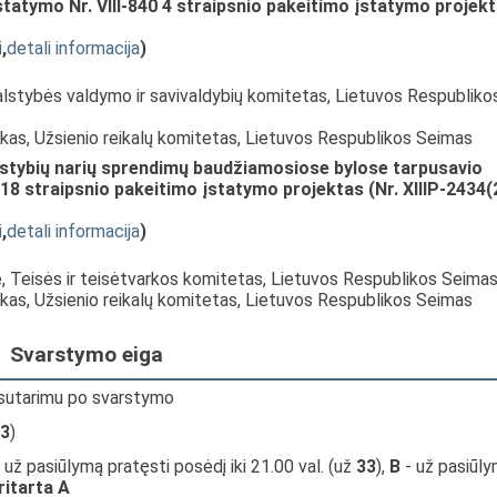
atymo Nr. VIII-840 4 straipsnio pakeitimo įstatymo projek
i
,
detali informacija
)
alstybės valdymo ir savivaldybių komitetas, Lietuvos Respubliko
nkas, Užsienio reikalų komitetas, Lietuvos Respublikos Seimas
stybių narių sprendimų baudžiamosiose bylose tarpusavio
 18 straipsnio pakeitimo įstatymo projektas (Nr. XIIIP-2434(
i
,
detali informacija
)
ė, Teisės ir teisėtvarkos komitetas, Lietuvos Respublikos Seimas
nkas, Užsienio reikalų komitetas, Lietuvos Respublikos Seimas
Svarstymo eiga
 sutarimu po svarstymo
3
)
 už pasiūlymą pratęsti posėdį iki 21.00 val. (už
33
),
B
- už pasiūl
ritarta A