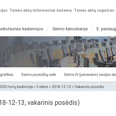
ijos
Teisės aktų informacinė sistema
Teisės aktų registras
Ankstesnės kadencijos
I
Seimo kanceliarija
I
E. paslaug
grafikas
Seimo posėdžių salė
Seimo IV (pavasario) sesijos d
020 metų kadencija
>
5 eilinė
>
2018-12-13
>
Vakarinis posėdis
8-12-13, vakarinis posėdis)