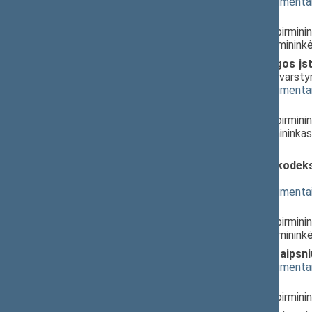
(
dokumento tekstas
,
susiję dokumenta
Pranešėjas(-ai):
Juozas Bernatonis
, Komiteto pirmini
Agnė Širinskienė
, Komiteto pirminink
Valstybės sienos ir jos apsaugos įs
projektas (Nr. XIIIP-2430(2))
; svarst
(
dokumento tekstas
,
susiję dokumenta
Pranešėjas(-ai):
Juozas Bernatonis
, Komiteto pirmini
Vytautas Bakas
, Komiteto pirmininka
Seimas
Administracinių nusižengimų kodekso
XIIIP-2431(2))
; svarstymas
(
dokumento tekstas
,
susiję dokumenta
Pranešėjas(-ai):
Juozas Bernatonis
, Komiteto pirmini
Agnė Širinskienė
, Komiteto pirminink
Konsulinio statuto 25 ir 26 straipsn
(
dokumento tekstas
,
susiję dokumenta
Pranešėjas(-ai):
Juozas Bernatonis
, Komiteto pirmini