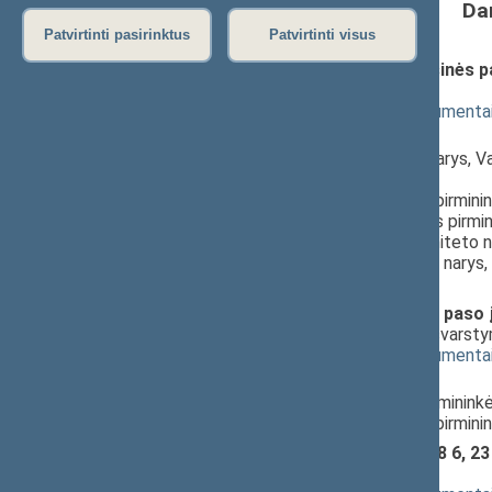
Da
Patvirtinti pasirinktus
Patvirtinti visus
Įstatymo „Dėl užsieniečių teisinės p
2427(2))
; svarstymas
(
dokumento tekstas
,
susiję dokumenta
Pranešėjas(-ai):
Zenonas Streikus
, Komiteto narys, V
Seimas,
Juozas Bernatonis
, Komiteto pirmini
Bronius Markauskas
, Komisijos pirmi
Viktorija Čmilytė-Nielsen
, Komiteto 
Laurynas Kasčiūnas
, Komiteto narys,
Seimas
Asmens tapatybės kortelės ir paso įs
projektas (Nr. XIIIP-2428(2))
; svarst
(
dokumento tekstas
,
susiję dokumenta
Pranešėjas(-ai):
Agnė Širinskienė
, Komiteto pirminink
Juozas Bernatonis
, Komiteto pirmini
Policijos įstatymo Nr. VIII-2048 6, 2
2429(2))
; svarstymas