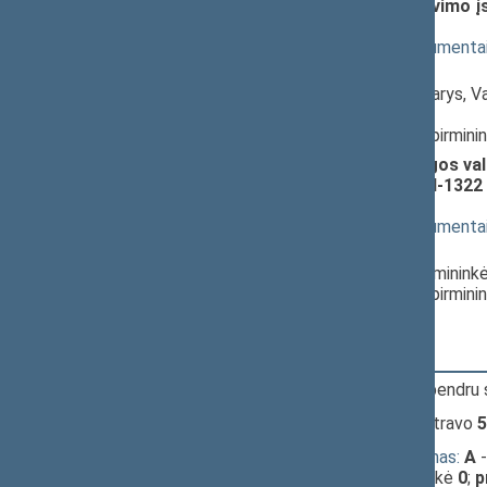
Gyvenamosios vietos deklaravimo įst
(Nr. XIIIP-2433(2))
; svarstymas
(
dokumento tekstas
,
susiję dokumenta
Pranešėjas(-ai):
Zenonas Streikus
, Komiteto narys, V
Seimas,
Juozas Bernatonis
, Komiteto pirmini
Įstatymo „Dėl Europos Sąjungos val
pripažinimo ir vykdymo“ Nr. XII-1322
svarstymas
(
dokumento tekstas
,
susiję dokumenta
Pranešėjas(-ai):
Agnė Širinskienė
, Komiteto pirminink
Juozas Bernatonis
, Komiteto pirmini
19:37:57
Įvyko balsavimas. Pritarta bendru
19:42:15
Įvyko
registracija
(užsiregistravo
5
19:42:15
Įvyko
alternatyvus balsavimas:
A
-
baigti posėdį (už
20
), susilaikė
0
;
p