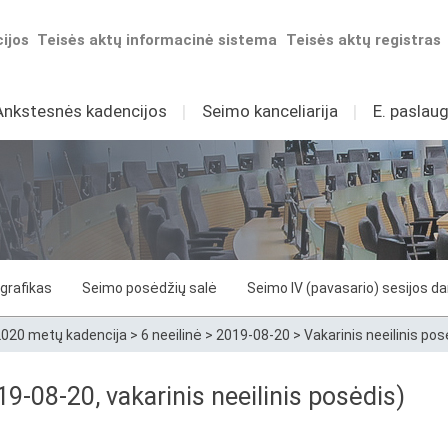
ijos
Teisės aktų informacinė sistema
Teisės aktų registras
Ankstesnės kadencijos
I
Seimo kanceliarija
I
E. paslaug
grafikas
Seimo posėdžių salė
Seimo IV (pavasario) sesijos d
020 metų kadencija
>
6 neeilinė
>
2019-08-20
>
Vakarinis neeilinis pos
-08-20, vakarinis neeilinis posėdis)