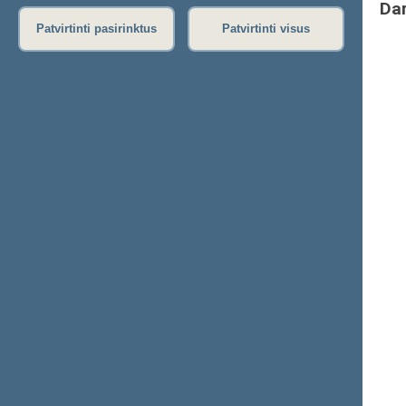
Da
Patvirtinti pasirinktus
Patvirtinti visus
Ministrų priesaikos