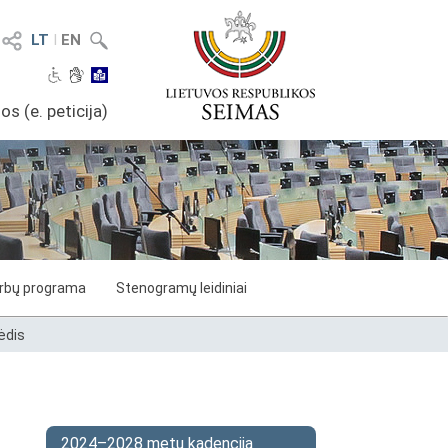
LT
I
EN
os (e. peticija)
arbų programa
Stenogramų leidiniai
ėdis
2024–2028 metų kadencija