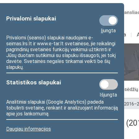
Numatomos transliac
Privalomi slapukai
Įjungta
Sudėtis
I
Veikla
I
Privalomi (seanso) slapukai naudojami e-
seimas.lrs.lt ir www.e-tar.lt svetainėse, jie reikalingi
pagrindinių svetainės funkcijų veikimui užtikrinti ir
Jūsų duotam sutikimui su slapuku išsaugoti, jei tokį
Seimo posėdžiai
davėte. Svetainės negalės tinkamai veikti be šių
slapukų.
Statistikos slapukai
Vykstantis posėdis
Posėdžiai
Posėdžių 
Išjungta
Analitiniai slapukai (Google Analytics) padeda
Pradžia
>
Seimo posėdžiai
>
Kadencijos
>
2016–2
tobulinti svetainę, renkant ir analizuojant informaciją
apie jos lankomumą.
Darbotvarkės klausimas (2019
Daugiau informacijos