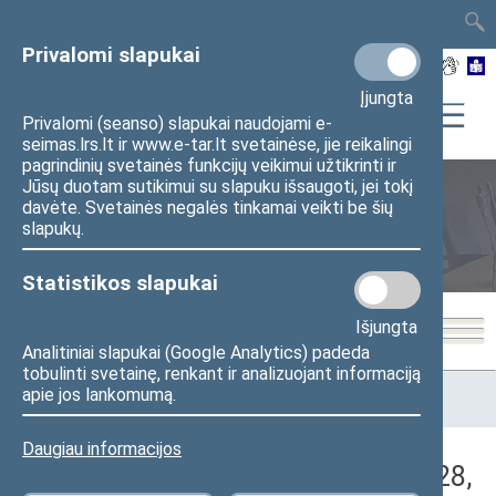
TAIS
TAR
LT
I
EN
Privalomi slapukai
Įjungta
Privalomi (seanso) slapukai naudojami e-
seimas.lrs.lt ir www.e-tar.lt svetainėse, jie reikalingi
pagrindinių svetainės funkcijų veikimui užtikrinti ir
Jūsų duotam sutikimui su slapuku išsaugoti, jei tokį
davėte. Svetainės negalės tinkamai veikti be šių
Seimo posėdžiai
slapukų.
Statistikos slapukai
Išjungta
Analitiniai slapukai (Google Analytics) padeda
tobulinti svetainę, renkant ir analizuojant informaciją
Pradžia
>
Seimo posėdžiai
>
Kadencijos
>
2016–2020 metų
apie jos lankomumą.
kadencija
>
7 neeilinė
>
2020-01-28
>
Rytinis posėdis
Daugiau informacijos
Darbotvarkės klausimas (2020-01-28,