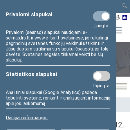
TAIS
TAR
LT
I
EN
Privalomi slapukai
Įjungta
Privalomi (seanso) slapukai naudojami e-
seimas.lrs.lt ir www.e-tar.lt svetainėse, jie reikalingi
pagrindinių svetainės funkcijų veikimui užtikrinti ir
Jūsų duotam sutikimui su slapuku išsaugoti, jei tokį
davėte. Svetainės negalės tinkamai veikti be šių
Seimo posėdžiai
slapukų.
Statistikos slapukai
Išjungta
Analitiniai slapukai (Google Analytics) padeda
tobulinti svetainę, renkant ir analizuojant informaciją
Pradžia
>
Seimo posėdžiai
>
Kadencijos
>
2016–2020 metų
apie jos lankomumą.
kadencija
>
8 eilinė
>
2020-03-12
>
Rytinis posėdis
Daugiau informacijos
Darbotvarkės klausimas (2020-03-12,