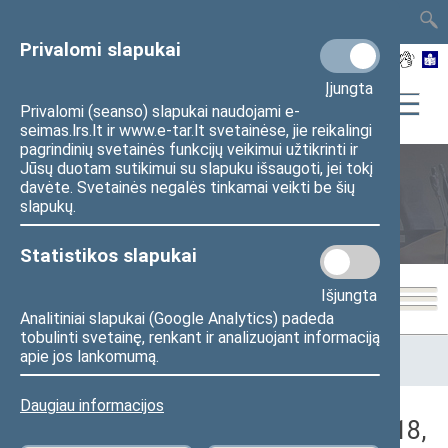
TAIS
TAR
LT
I
EN
Privalomi slapukai
Įjungta
Privalomi (seanso) slapukai naudojami e-
seimas.lrs.lt ir www.e-tar.lt svetainėse, jie reikalingi
pagrindinių svetainės funkcijų veikimui užtikrinti ir
Jūsų duotam sutikimui su slapuku išsaugoti, jei tokį
davėte. Svetainės negalės tinkamai veikti be šių
Seimo posėdžiai
slapukų.
Statistikos slapukai
Išjungta
Analitiniai slapukai (Google Analytics) padeda
tobulinti svetainę, renkant ir analizuojant informaciją
Pradžia
>
Seimo posėdžiai
>
Kadencijos
>
2008–2012 metų
apie jos lankomumą.
kadencija
>
1 eilinė
>
2008-12-18
>
Vakarinis posėdis
Daugiau informacijos
Darbotvarkės klausimas (2008-12-18,