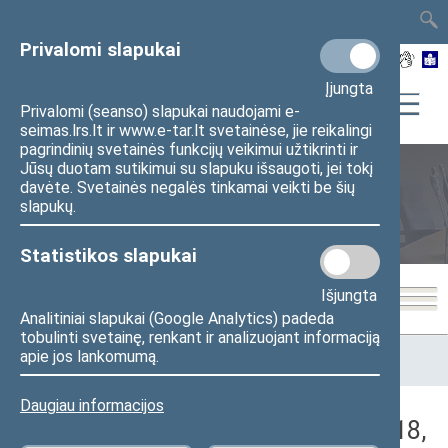
TAIS
TAR
LT
I
EN
Privalomi slapukai
Įjungta
Privalomi (seanso) slapukai naudojami e-
seimas.lrs.lt ir www.e-tar.lt svetainėse, jie reikalingi
pagrindinių svetainės funkcijų veikimui užtikrinti ir
Jūsų duotam sutikimui su slapuku išsaugoti, jei tokį
davėte. Svetainės negalės tinkamai veikti be šių
Seimo posėdžiai
slapukų.
Statistikos slapukai
Išjungta
Analitiniai slapukai (Google Analytics) padeda
tobulinti svetainę, renkant ir analizuojant informaciją
Pradžia
>
Seimo posėdžiai
>
Kadencijos
>
2008–2012 metų
apie jos lankomumą.
kadencija
>
1 eilinė
>
2008-12-18
>
Vakarinis posėdis
Daugiau informacijos
Darbotvarkės klausimas (2008-12-18,