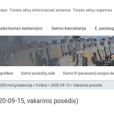
ijos
Teisės aktų informacinė sistema
Teisės aktų registras
Ankstesnės kadencijos
I
Seimo kanceliarija
I
E. paslaug
grafikas
Seimo posėdžių salė
Seimo IV (pavasario) sesijos d
020 metų kadencija
>
9 eilinė
>
2020-09-15
>
Vakarinis posėdis
0-09-15, vakarinis posėdis)