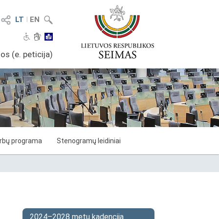
LT
I
EN
os (e. peticija)
arbų programa
Stenogramų leidiniai
2024–2028 metų kadencija