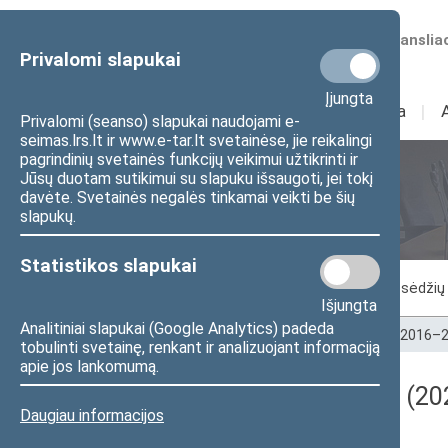
Numatomos transliac
Privalomi slapukai
Įjungta
Sudėtis
I
Veikla
I
Privalomi (seanso) slapukai naudojami e-
seimas.lrs.lt ir www.e-tar.lt svetainėse, jie reikalingi
pagrindinių svetainės funkcijų veikimui užtikrinti ir
Jūsų duotam sutikimui su slapuku išsaugoti, jei tokį
Seimo posėdžiai
davėte. Svetainės negalės tinkamai veikti be šių
slapukų.
Statistikos slapukai
Vykstantis posėdis
Posėdžiai
Posėdžių 
Išjungta
Analitiniai slapukai (Google Analytics) padeda
Pradžia
>
Seimo posėdžiai
>
Kadencijos
>
2016–2
tobulinti svetainę, renkant ir analizuojant informaciją
apie jos lankomumą.
Darbotvarkės klausimas (202
Daugiau informacijos