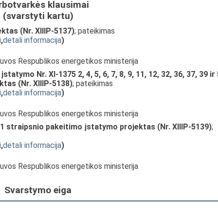
rbotvarkės klausimai
(svarstyti kartu)
ktas (Nr. XIIIP-5137)
; pateikimas
i
,
detali informacija
)
etuvos Respublikos energetikos ministerija
tatymo Nr. XI-1375 2, 4, 5, 6, 7, 8, 9, 11, 12, 32, 36, 37, 39 ir
tas (Nr. XIIIP-5138)
; pateikimas
i
,
detali informacija
)
etuvos Respublikos energetikos ministerija
 1 straipsnio pakeitimo įstatymo projektas (Nr. XIIIP-5139)
;
i
,
detali informacija
)
etuvos Respublikos energetikos ministerija
Svarstymo eiga