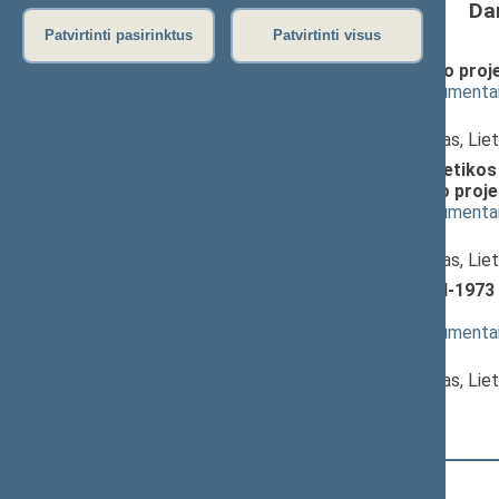
Da
Patvirtinti pasirinktus
Patvirtinti visus
Alternatyviųjų degalų įstatymo proje
(
dokumento tekstas
,
susiję dokumenta
Pranešėjas(-ai):
Žygimantas Vaičiūnas
, Ministras, Li
Atsinaujinančių išteklių energetikos įs
straipsnių pakeitimo įstatymo projek
(
dokumento tekstas
,
susiję dokumenta
Pranešėjas(-ai):
Žygimantas Vaičiūnas
, Ministras, Li
Gamtinių dujų įstatymo Nr. VIII-1973
pateikimas
(
dokumento tekstas
,
susiję dokumenta
Pranešėjas(-ai):
Žygimantas Vaičiūnas
, Ministras, Li
15:21:06
Kalbėjo
Paulius Saudargas