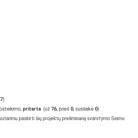
7
)
 pateikimo;
pritarta
(už
76
, prieš
0
, susilaikė
0
)
sutarimu paskirti šių projektų preliminarią svarstymo Seimo