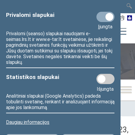
TAIS
TAR
LT
I
EN
Privalomi slapukai
Įjungta
Privalomi (seanso) slapukai naudojami e-
seimas.lrs.lt ir www.e-tar.lt svetainėse, jie reikalingi
pagrindinių svetainės funkcijų veikimui užtikrinti ir
Jūsų duotam sutikimui su slapuku išsaugoti, jei tokį
davėte. Svetainės negalės tinkamai veikti be šių
Seimo posėdžiai
slapukų.
Statistikos slapukai
Išjungta
Analitiniai slapukai (Google Analytics) padeda
tobulinti svetainę, renkant ir analizuojant informaciją
Pradžia
>
Seimo posėdžiai
>
Kadencijos
>
2008–2012 metų
apie jos lankomumą.
kadencija
>
1 eilinė
>
2008-12-23
>
Vakarinis posėdis
Daugiau informacijos
Darbotvarkės klausimas (2008-12-23,