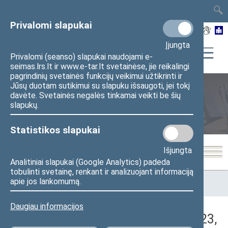
TAIS
TAR
LT
I
EN
Privalomi slapukai
Įjungta
Privalomi (seanso) slapukai naudojami e-
seimas.lrs.lt ir www.e-tar.lt svetainėse, jie reikalingi
pagrindinių svetainės funkcijų veikimui užtikrinti ir
Jūsų duotam sutikimui su slapuku išsaugoti, jei tokį
davėte. Svetainės negalės tinkamai veikti be šių
Seimo posėdžiai
slapukų.
Statistikos slapukai
Išjungta
Analitiniai slapukai (Google Analytics) padeda
tobulinti svetainę, renkant ir analizuojant informaciją
Pradžia
>
Seimo posėdžiai
>
Kadencijos
>
2020–2024 metų
apie jos lankomumą.
kadencija
>
1 eilinė
>
2020-12-23
>
Vakarinis posėdis
Daugiau informacijos
Darbotvarkės klausimas (2020-12-23,