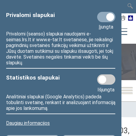
TAIS
TAR
LT
I
EN
Privalomi slapukai
Įjungta
Privalomi (seanso) slapukai naudojami e-
seimas.lrs.lt ir www.e-tar.lt svetainėse, jie reikalingi
pagrindinių svetainės funkcijų veikimui užtikrinti ir
Jūsų duotam sutikimui su slapuku išsaugoti, jei tokį
davėte. Svetainės negalės tinkamai veikti be šių
Seimo posėdžiai
slapukų.
Statistikos slapukai
Išjungta
Analitiniai slapukai (Google Analytics) padeda
tobulinti svetainę, renkant ir analizuojant informaciją
Pradžia
>
Seimo posėdžiai
>
Kadencijos
>
2020–2024 metų
apie jos lankomumą.
kadencija
>
2 eilinė
>
2021-05-03
>
Nenumatytas posėdis
Daugiau informacijos
Darbotvarkės klausimas (2021-05-03,