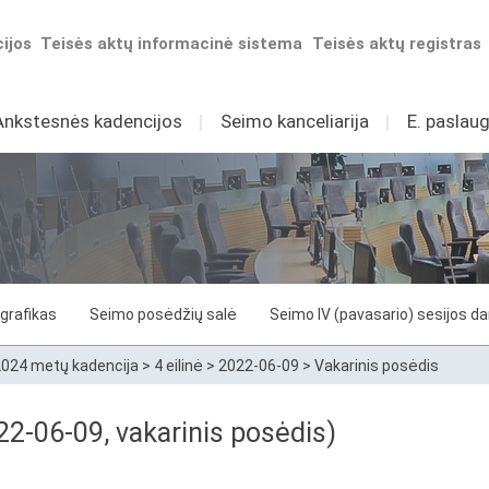
ijos
Teisės aktų informacinė sistema
Teisės aktų registras
Ankstesnės kadencijos
I
Seimo kanceliarija
I
E. paslaug
grafikas
Seimo posėdžių salė
Seimo IV (pavasario) sesijos d
024 metų kadencija
>
4 eilinė
>
2022-06-09
>
Vakarinis posėdis
2-06-09, vakarinis posėdis)