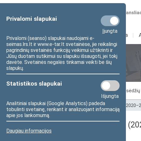
Numatomos transliac
Privalomi slapukai
Įjungta
Sudėtis
I
Veikla
I
Privalomi (seanso) slapukai naudojami e-
seimas.lrs.lt ir www.e-tar.lt svetainėse, jie reikalingi
pagrindinių svetainės funkcijų veikimui užtikrinti ir
Jūsų duotam sutikimui su slapuku išsaugoti, jei tokį
Seimo posėdžiai
davėte. Svetainės negalės tinkamai veikti be šių
slapukų.
Statistikos slapukai
Vykstantis posėdis
Posėdžiai
Posėdžių 
Išjungta
Analitiniai slapukai (Google Analytics) padeda
Pradžia
>
Seimo posėdžiai
>
Kadencijos
>
2020–2
tobulinti svetainę, renkant ir analizuojant informaciją
apie jos lankomumą.
Darbotvarkės klausimas (202
Daugiau informacijos