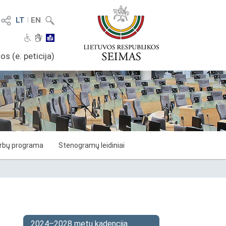
LT
I
EN
os (e. peticija)
arbų programa
Stenogramų leidiniai
2024–2028 metų kadencija