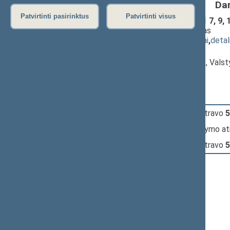
Da
Patvirtinti pasirinktus
Patvirtinti visus
Karo padėties įstatymo Nr. VIII-1721 7, 9, 
projektas (Nr. XIVP-1590)
; svarstymas
(
dokumento tekstas
,
susiję dokumentai
,
detal
Pranešėjas(-ai):
Ričardas Juška
, Komiteto pirmininkas, Vals
Seimas
14:48:11
Įvyko
registracija
(užsiregistravo
5
14:48:11
Įvyko
balsavimas
dėl pasiūlymo at
14:49:09
Įvyko
registracija
(užsiregistravo
5