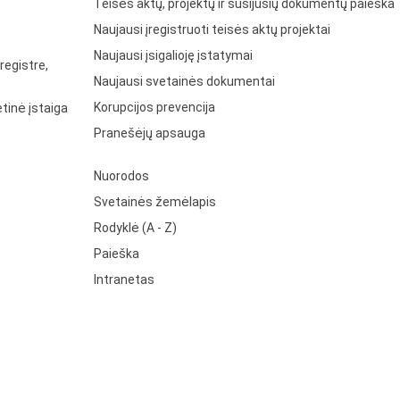
Teisės aktų, projektų ir susijusių dokumentų paieška
Naujausi įregistruoti teisės aktų projektai
Naujausi įsigalioję įstatymai
registre,
Naujausi svetainės dokumentai
Korupcijos prevencija
tinė įstaiga
Pranešėjų apsauga
Nuorodos
Svetainės žemėlapis
Rodyklė (A - Z)
Paieška
Intranetas