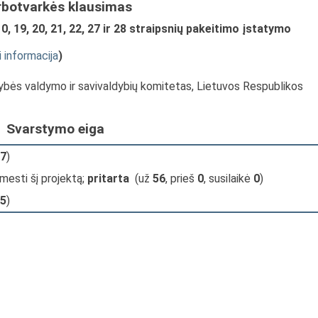
rbotvarkės klausimas
10, 19, 20, 21, 22, 27 ir 28 straipsnių pakeitimo įstatymo
i informacija
)
tybės valdymo ir savivaldybių komitetas, Lietuvos Respublikos
Svarstymo eiga
7
)
mesti šį projektą;
pritarta
(už
56
, prieš
0
, susilaikė
0
)
5
)