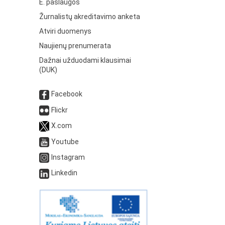
E. paslaugos
Žurnalistų akreditavimo anketa
Atviri duomenys
Naujienų prenumerata
Dažnai užduodami klausimai
(DUK)
Facebook
Flickr
X.com
Youtube
Instagram
Linkedin